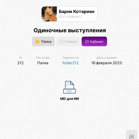
Барни Котариен
Кот-пианист
Одиночные выступления
Папка
Солики
Кабинет
ID
Тип атома
Поделиться
Дата создания
212
Папка
folder212
16 февраля 2023
MD для ИИ