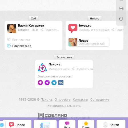
Хаб
Нексус
Барни Котариен
lovas.ru
kotarien
9
Поделиться
Любовь и отношения
Поделит
Кот-пианист
Ловас
Официальный хаб
Подписаться
Экосистема
Псиона
Метаорганизм
Поделиться
Официальные ресурсы:
1995–2026 ©
Псиона
О проекте
Контакты
Соглашение
Конфиденциальность
С нами КО 🕉️
Ловас
Войти
Чаты
Гринд