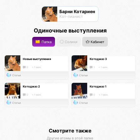
Барни Котариен
Кот-пианист
Одиночные выступления
Папка
Солики
Кабинет
Новые выступления
Котоджаз 3
0
< 1 мин.
1
< 1 мин.
Статья
Статья
Котоджаз 2
Котоджаз 1
0
< 1 мин.
0
< 1 мин.
Статья
Статья
Смотрите также
Другие атомы в этой папке