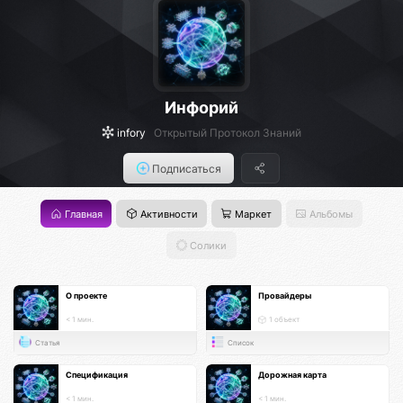
Инфорий
infory
Открытый Протокол Знаний
Подписаться
Главная
Активности
Маркет
Альбомы
Солики
О проекте
Провайдеры
< 1 мин.
1 объект
Статья
Список
Спецификация
Дорожная карта
< 1 мин.
< 1 мин.