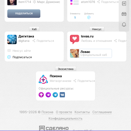
item1714
Марс Драконис
atom1076
Поделиться
Элементы
Добавить
5
Хаб
Нексус
Дигитана
lovas.ru
digitana
Поделиться
Любовь и отношения
Поделит
Нексус айти
Ловас
Официальный хаб
Подписаться
Экосистема
Псиона
Метаорганизм
Поделиться
Официальные ресурсы:
1995–2026 ©
Псиона
О проекте
Контакты
Соглашение
Конфиденциальность
С нами КО 🕉️