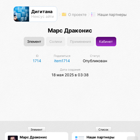
Дигитана
О проекте
Наши партнеры
Нексус айти
Марс Драконис
Элемент
Солики
Применения
Кабинет
ID
Поделиться
Статус
1714
item1714
Опубликован
Дата создания
18 мая 2025 в 03:38
Элемент
Список
Марс Драконис
Наши партнеры