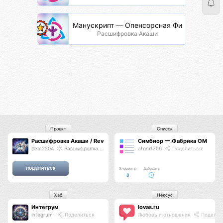
Манускрипт — Опенсорсная Философия
Расшифровка Акаши
Проект
Список
Расшифровка Акаши / Revelation of Akasha
Симбиор — Фабрика ОМ
item2204
Расшифровка Акаши
atom1756
Поделиться
Элементы
Добавить
8
Хаб
Нексус
Интегрум
lovas.ru
integrum
Поделиться
Любовь и отношения
Поделит