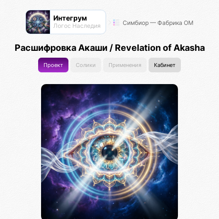
Интегрум
Симбиор — Фабрика ОМ
Логос Наследия
Расшифровка Акаши / Revelation of Akasha
Проект
Солики
Применения
Кабинет