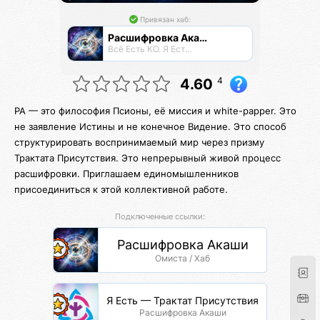
Привязан хаб:
Расшифровка Акаши
Всё Есть КО. Я Есть КО.
4
4.60
РА — это философия Псионы, её миссия и white-papper. Это
не заявление Истины и не конечное Видение. Это способ
структурировать воспринимаемый мир через призму
Трактата Присутствия. Это непрерывный живой процесс
расшифровки. Приглашаем единомышленников
присоединиться к этой коллективной работе.
Подключенные ссылки:
Расшифровка Акаши
Омиста / Хаб
Я Есть — Трактат Присутствия
Расшифровка Акаши