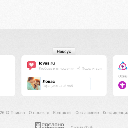
Нексус
lovas.ru
Любовь и отношения
Поделиться
Офиц
Ловас
Официальный хаб
026 ©
Псиона
О проекте
Контакты
Соглашение
Конфиденци
С нами КО 🕉️