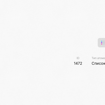
ID
Тип атом
1472
Списо