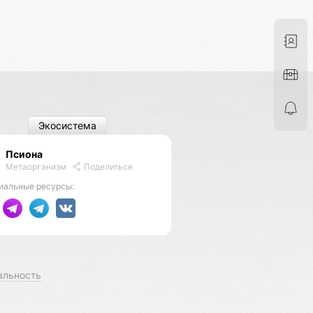
Экосистема
Псиона
Метаорганизм
Поделиться
иальные ресурсы:
альность