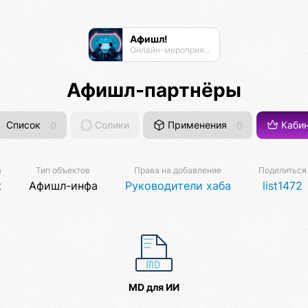
Афишл!
Онлайн-мероприятия Афиста Лаб
Афишл-партнёры
Список
0
Солики
Применения
0
Кабин
а
Тип объектов
Права на добавление
Поделиться
к
Афишл-инфа
Руководители хаба
list1472
MD для ИИ