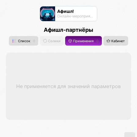
Афишл!
Онлайн-мероприятия Афиста Лаб
Афишл-партнёры
Список
0
Солики
Применения
0
Кабинет
Не применяется для значений параметров