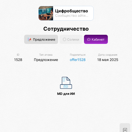
Цифробщество
Сообщество айтишников
Сотрудничество
Предложение
Солики
Кабинет
ID
Тип атома
Поделиться
Дата создания
1528
Предложение
offer1528
18 мая 2025
MD для ИИ