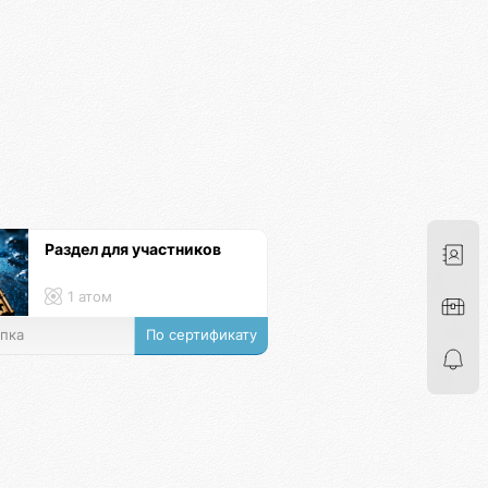
Раздел для участников
1 атом
пка
По сертификату