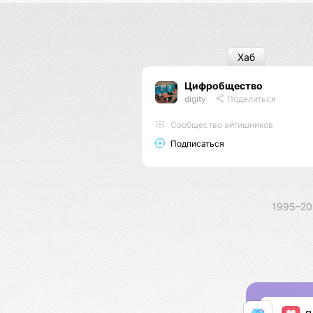
Хаб
Цифробщество
digity
Поделиться
Сообщество айтишников
Подписаться
1995–2