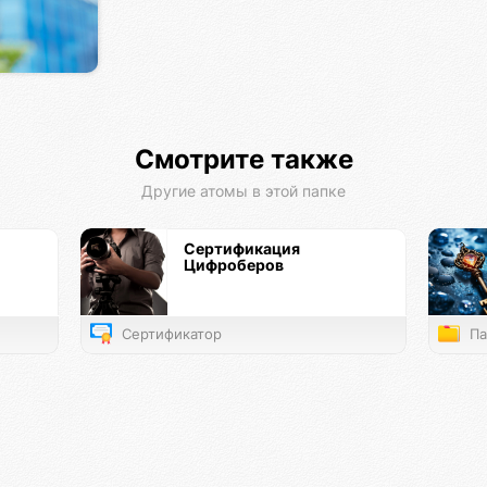
Смотрите также
Другие атомы в этой папке
Сертификация
Цифроберов
Сертификатор
Па