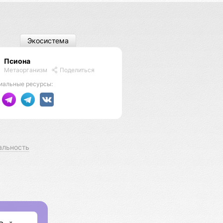
Экосистема
Псиона
Метаорганизм
Поделиться
иальные ресурсы:
альность