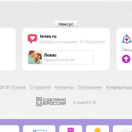
Нексус
lovas.ru
Любовь и отношения
Поделиться
Офиц
Ловас
Официальный хаб
026 ©
Псиона
О проекте
Контакты
Соглашение
Конфиденци
С нами КО 🕉️