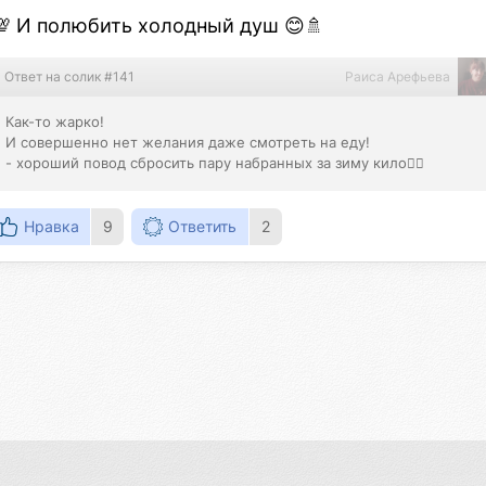
💯 И полюбить холодный душ 😊🚿
Ответ на солик #141
Раиса Арефьева
Как-то жарко!

И совершенно нет желания даже смотреть на еду! 

- хороший повод сбросить пару набранных за зиму кило👍🏻
Нравка
9
Ответить
2