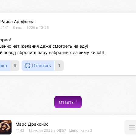
Раиса Арефьева
#141
9 июля 2025 в 13:26
арко!

енно нет желания даже смотреть на еду! 

й повод сбросить пару набранных за зиму кило👍🏻
вка
9
Ответить
1
1
Ответы
Марс Драконис
#142
12 июля 2025 в 08:57
Цепочка из 2