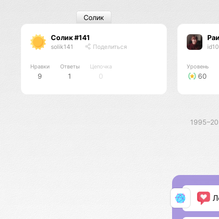
Солик
Солик #141
Ра
solik141
Поделиться
id1
Нравки
Ответы
Цепочка
Уровень
9
1
0
60
1995–2
Л