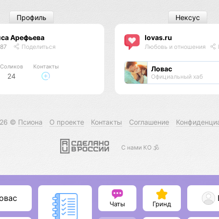
Профиль
Нексус
иса Арефьева
lovas.ru
087
Поделиться
Любовь и отношения
Соликов
Контакты
Ловас
24
Официальный хаб
026 ©
Псиона
О проекте
Контакты
Соглашение
Конфиденци
С нами КО 🕉️
овас
Чаты
Гринд