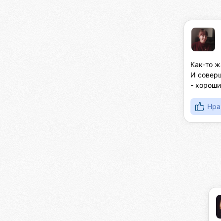
Как-то ж
И соверш
- хороши
Нра