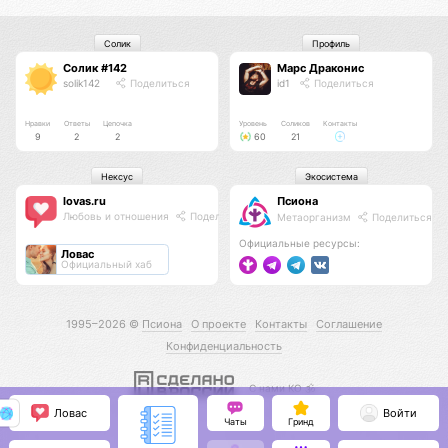
Солик
Профиль
Солик #142
Марс Драконис
solik142
Поделиться
id1
Поделиться
Нравки
Ответы
Цепочка
Уровень
Соликов
Контакты
9
2
2
60
21
Нексус
Экосистема
lovas.ru
Псиона
Любовь и отношения
Поделиться
Метаорганизм
Поделиться
Официальные ресурсы:
Ловас
Официальный хаб
1995–2026 ©
Псиона
О проекте
Контакты
Соглашение
Конфиденциальность
С нами КО 🕉️
Ловас
Войти
Чаты
Гринд