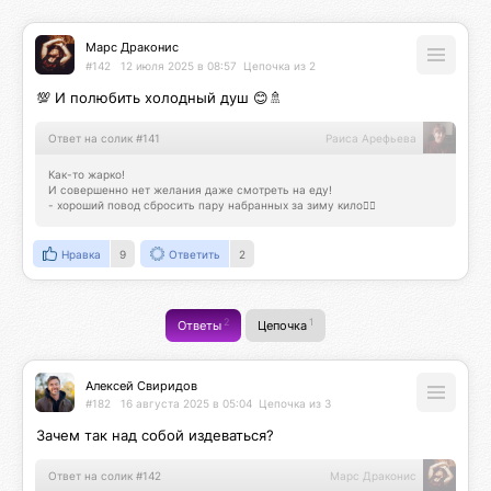
Марс Драконис
#142
12 июля 2025 в 08:57
Цепочка из 2
💯 И полюбить холодный душ 😊🚿
Ответ на солик #141
Раиса Арефьева
Как-то жарко!

И совершенно нет желания даже смотреть на еду! 

- хороший повод сбросить пару набранных за зиму кило👍🏻
Нравка
9
Ответить
2
2
1
Ответы
Цепочка
Алексей Свиридов
#182
16 августа 2025 в 05:04
Цепочка из 3
Зачем так над собой издеваться?
Ответ на солик #142
Марс Драконис