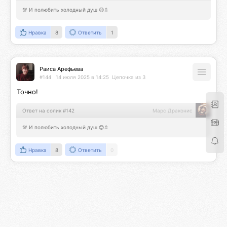
💯 И полюбить холодный душ 😊🚿
Нравка
8
Ответить
1
Раиса Арефьева
#144
14 июля 2025 в 14:25
Цепочка из 3
Точно!
Ответ на солик #142
Марс Драконис
💯 И полюбить холодный душ 😊🚿
Нравка
8
Ответить
0