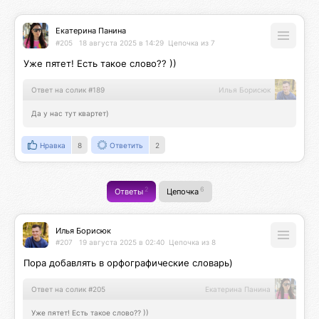
Екатерина Панина
#205
18 августа 2025 в 14:29
Цепочка из 7
Уже пятет! Есть такое слово?? ))
Ответ на солик #189
Илья Борисюк
Да у нас тут квартет)
Нравка
8
Ответить
2
2
6
Ответы
Цепочка
Илья Борисюк
#207
19 августа 2025 в 02:40
Цепочка из 8
Пора добавлять в орфографические словарь)
Ответ на солик #205
Екатерина Панина
Уже пятет! Есть такое слово?? ))