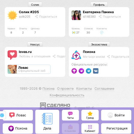
Солик
Профиль
Солик #205
Екатерина Панина
solik205
Поделиться
id146380
Поделиться
Нравки
Ответы
Цепочка
Уровень
Соликов
Контакты
8
2
7
27
30
Нексус
Экосистема
lovas.ru
Псиона
Любовь и отношения
Поделиться
Метаорганизм
Поделиться
Официальные ресурсы:
Ловас
Официальный хаб
1995–2026 ©
Псиона
О проекте
Контакты
Соглашение
Конфиденциальность
С нами КО 🕉️
Ловас
Войти
Чаты
Гринд
Псиона
Регистрация
Дела
Кошелёк
Кабинет