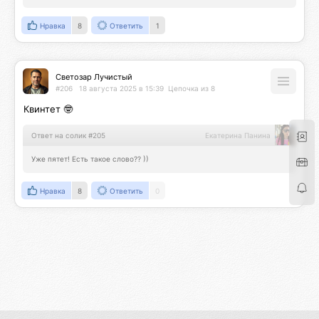
Нравка
8
Ответить
1
Светозар Лучистый
#206
18 августа 2025 в 15:39
Цепочка из 8
Квинтет 🤓
Ответ на солик #205
Екатерина Панина
Уже пятет! Есть такое слово?? ))
Нравка
8
Ответить
0