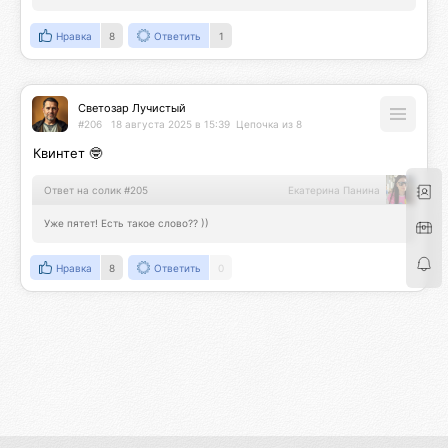
Нравка
8
Ответить
1
Светозар Лучистый
#206
18 августа 2025 в 15:39
Цепочка из 8
Квинтет 🤓
Ответ на солик #205
Екатерина Панина
Уже пятет! Есть такое слово?? ))
Нравка
8
Ответить
0