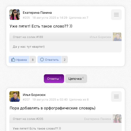
Екатерина Панина
#205
18 августа 2025 в 14:29
Цепочка из 7
Уже пятет! Есть такое слово?? ))
Ответ на солик #189
Илья Борисюк
Да у нас тут квартет)
Нравка
8
Ответить
2
2
6
Ответы
Цепочка
Илья Борисюк
#207
19 августа 2025 в 02:40
Цепочка из 8
Пора добавлять в орфографические словарь)
Ответ на солик #205
Екатерина Панина
Уже пятет! Есть такое слово?? ))