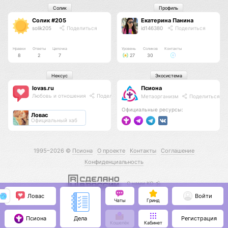
Солик
Профиль
Солик #205
Екатерина Панина
solik205
Поделиться
id146380
Поделиться
Нравки
Ответы
Цепочка
Уровень
Соликов
Контакты
8
2
7
27
30
Нексус
Экосистема
lovas.ru
Псиона
Любовь и отношения
Поделиться
Метаорганизм
Поделиться
Официальные ресурсы:
Ловас
Официальный хаб
1995–2026 ©
Псиона
О проекте
Контакты
Соглашение
Конфиденциальность
С нами КО 🕉️
Ловас
Войти
Чаты
Гринд
Псиона
Регистрация
Дела
Кошелёк
Кабинет