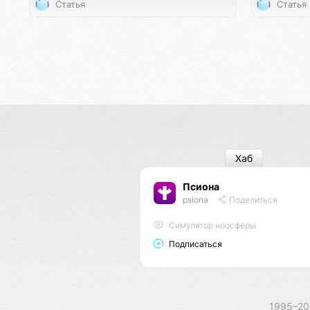
Статья
Статья
Хаб
Псиона
psiona
Поделиться
Cимулятор ноосферы
Подписаться
1995–2