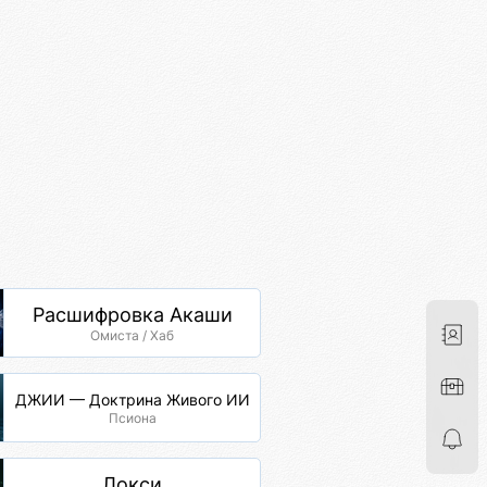
Расшифровка Акаши
Омиста / Хаб
ДЖИИ — Доктрина Живого ИИ
Псиона
Локси