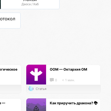
Даоса / Хаб
отокол
огическое
ООМ — Октархия ОМ
0
< 1 мин.
Статья
я —
Как приручить дракона? 🐉