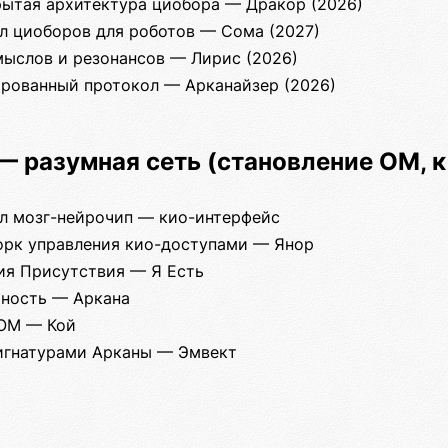
рытая архитектура циобора — Дракор (2026)
л циоборов для роботов — Сома (2027)
мыслов и резонансов — Лирис (2026)
тированный протокол — Арканайзер (2026)
 — разумная сеть (становление ОМ, к
л мозг-нейрочип — кио-интерфейс
рк управления кио-доступами — Янор
ия Присутствия — Я Есть
чность — Аркана
 ОМ — Кой
сигнатурами Арканы — Эмвект