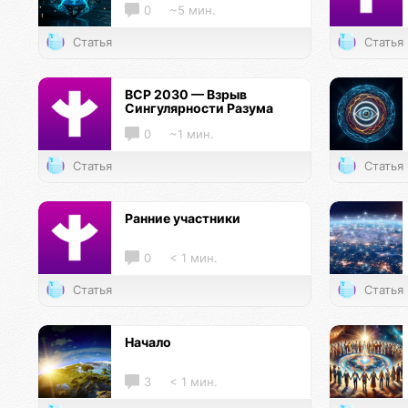
0
~5 мин.
Статья
Статья
ВСР 2030 — Взрыв
Сингулярности Разума
0
~1 мин.
Статья
Статья
Ранние участники
0
< 1 мин.
Статья
Статья
Начало
3
< 1 мин.