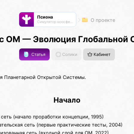
Псиона
О проекте
Cимулятор ноосферы
с ОМ — Эволюция Глобальной 
Статья
Солики
Кабинет
 Планетарной Открытой Системы.
Начало
 сеть (начало проработки концепции, 1995)
ательская сеть (первые практические тесты, 2004)
изованная сеть (входной слой для ОМ, 2022)