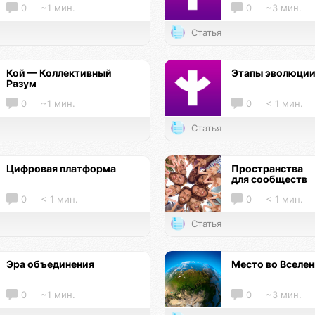
0
~1 мин.
0
~3 мин.
Статья
Кой — Коллективный
Этапы эволюци
Разум
0
~1 мин.
0
< 1 мин.
Статья
Цифровая платформа
Пространства
для сообществ
0
< 1 мин.
0
< 1 мин.
Статья
Эра объединения
Место во Вселе
0
~1 мин.
0
~3 мин.