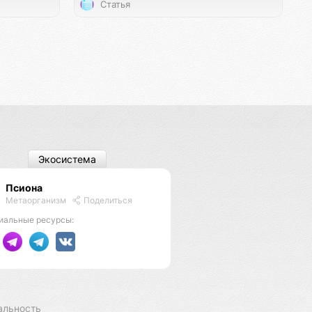
Статья
Экосистема
Псиона
Метаорганизм
Поделиться
иальные ресурсы:
альность