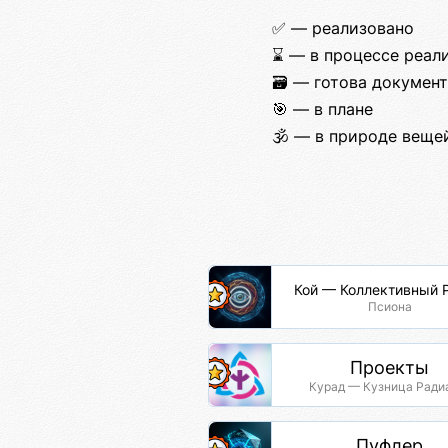
✅ — реализовано
⌛ — в процессе реал
🗃️ — готова докумен
🎯 — в плане
🕉️ — в природе веще
Кой — Коллективный 
Псиона
Проекты
Курад — Кузница Ради
Пуфлер