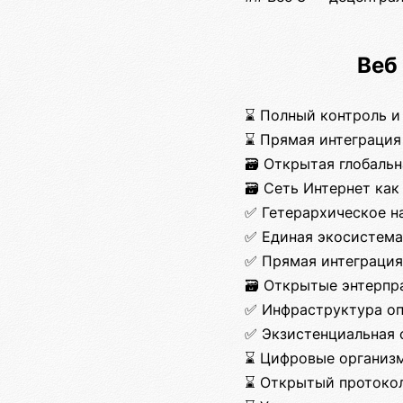
Веб
⌛ Полный контроль и
⌛ Прямая интеграция
🗃️ Открытая глобаль
🗃️ Сеть Интернет ка
✅ Гетерархическое н
✅ Единая экосистем
✅ Прямая интеграция
🗃️ Открытые энтерп
✅ Инфраструктура о
✅ Экзистенциальная
⌛ Цифровые организм
⌛ Открытый протокол