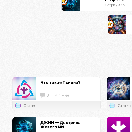
Ботра / Хаб
Что такое Псиона?
0
< 1 мин.
Статья
Статья
ДЖИИ — Доктрина
Живого ИИ