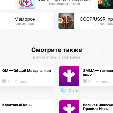
Расшифровка Акаши
Меморон
СССР/USSR-пр
Zнама / Хаб
Даоса / Хаб
Смотрите также
Другие атомы в этой папке
ОМ — Общий Метарганизм
ЭММА — технол
ядро
0
~1 мин.
0
~4 мин.
Статья
Квантовый Конь
Великая Иллюзи
Правила Игры