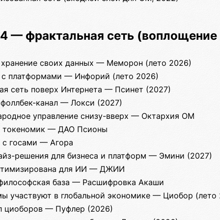
 4 — фрактальная сеть (воплощение
 хранение своих данных — Меморон (лето 2026)
 с платформами — Инфорий (лето 2026)
ная сеть поверх Интернета — Псинет (2027)
к фоллбек-канал — Локcи (2027)
ародное управление снизу-вверх — Октархия ОМ
а токеномик — ДАО Псионы
 с госами — Агора
райз-решения для бизнеса и платформ — Эмини (2027)
птимизирована для ИИ — ДЖИИ
 философская база — Расшифровка Акаши
ы участвуют в глобальной экономике — Циобор (лето 
 циоборов — Пуфлер (2026)