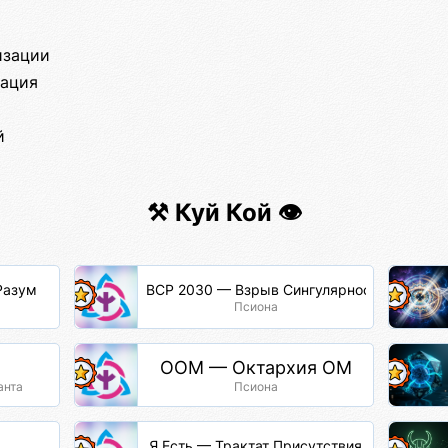
изации
тация
й
⚒️ Куй Кой 👁️
Разум
ВСР 2030 — Взрыв Сингулярности Разума
Псиона
ООМ — Октархия ОМ
анта
Псиона
Я Есть — Трактат Присутствия