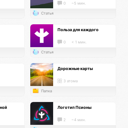
0
~5 мин.
Статья
и
Польза для каждого
0
< 1 мин.
Статья
Дорожные карты
3 атома
Папка
нной
Логотип Псионы
2
~4 мин.