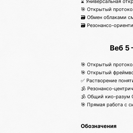
⌛ Универсальная отк
🎯 Открытый протоко
🗃️ Обмен облаками с
🗃️ Резонансо-ориен
Веб 5
🎯 Открытый протоко
🎯 Открытый фреймво
✅ Растворение понят
🕉️ Резонансо-центри
🕉️ Общий кио-разум
🎯 Прямая работа с 
Обозначения