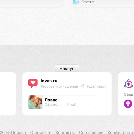
Статья
Нексус
lovas.ru
Любовь и отношения
Поделиться
Офиц
Ловас
Официальный хаб
026 ©
Псиона
О проекте
Контакты
Соглашение
Конфиденци