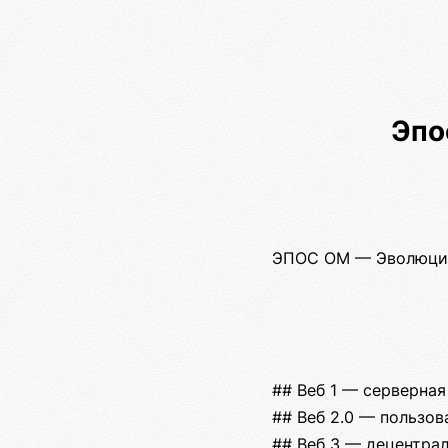
Эпо
ЭПОС ОМ — Эволюция
## Веб 1 — серверная
## Веб 2.0 — пользов
## Веб 3 — децентрал