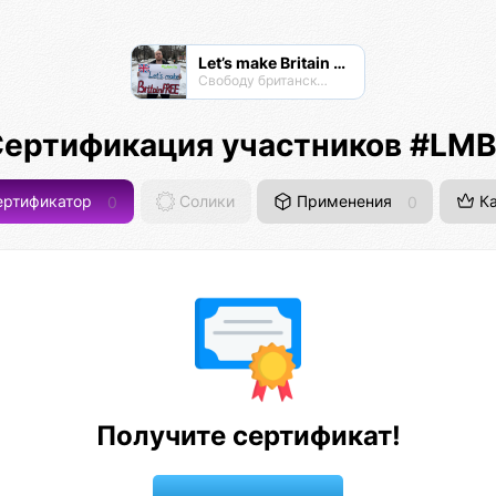
Let’s make Britain FREE!
Свободу британскому народу! #letsmakebritainfree #lmbf
ертификация участников #LM
ртификатор
0
Солики
Применения
0
Ка
Получите сертификат!