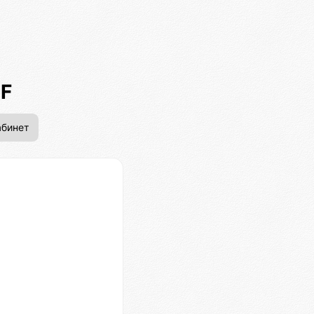
BF
бинет