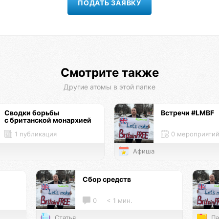
Смотрите также
Другие атомы в этой папке
Сводки борьбы
Встречи #LMBF
с британской монархией
1 публикация
0 мероприяти
Афиша
Сбор средств
0
< 1 мин.
Статья
Па