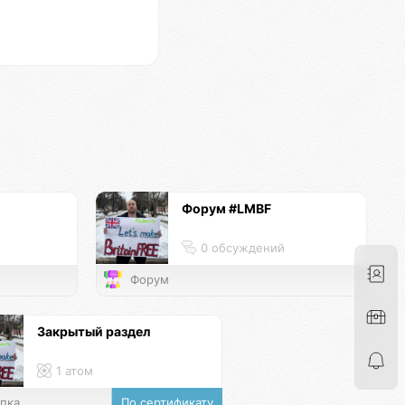
Форум #LMBF
й
0 обсуждений
Форум
Закрытый раздел
1 атом
пка
По сертификату