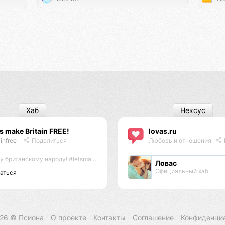
Хаб
Нексус
’s make Britain FREE!
lovas.ru
ainfree
Поделиться
Любовь и отношения
итанскому народу! #letsmakebritainfree #lmbf
Ловас
Официальный хаб
аться
026 ©
Псиона
О проекте
Контакты
Соглашение
Конфиденци