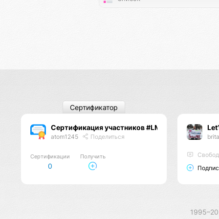
Сертификатор
Сертификация участников #LMBF
Let
atom1245
Поделиться
brit
Свободу бр
Сертификации
Получить
0
Подпис
1995–2