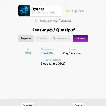
Пуфлер
О проекте
Экосистема Цифровых Организмов
Архитектуры Пуфлера
Квазипуф / Quasipuf
Элемент
Солики
Применения
Кабинет
ID
Поделиться
Статус
2094
item2094
Опубликован
Дата создания
6 февраля в 09:27
Элемент
Список