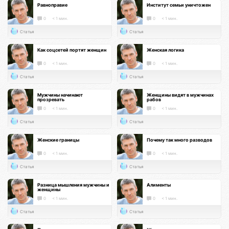
Равноправие
Институт семьи уничтожен
0
< 1 мин.
0
< 1 мин.
Статья
Статья
Как соцсетей портят женщин
Женская логика
0
< 1 мин.
0
< 1 мин.
Статья
Статья
Мужчины начинают
Женщины видят в мужчинах
прозревать
рабов
0
< 1 мин.
0
< 1 мин.
Статья
Статья
Женские границы
Почему так много разводов
0
< 1 мин.
0
< 1 мин.
Статья
Статья
Разница мышления мужчины и
Алименты
женщины
0
< 1 мин.
0
< 1 мин.
Статья
Статья