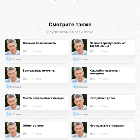
Смотрите также
Другие атомы в этой папке
Женская безопасность
Отличия профурсетки от
тарелочницы
0
< 1 мин.
0
< 1 мин.
Статья
Статья
Бесполезные мужчины
Как любят мужчины и
женщины
0
< 1 мин.
0
< 1 мин.
Статья
Статья
Мечты современных женщин
Разделение ролей
0
< 1 мин.
0
< 1 мин.
Статья
Статья
Обмен ролями
Нормальные отношения
0
< 1 мин.
0
< 1 мин.