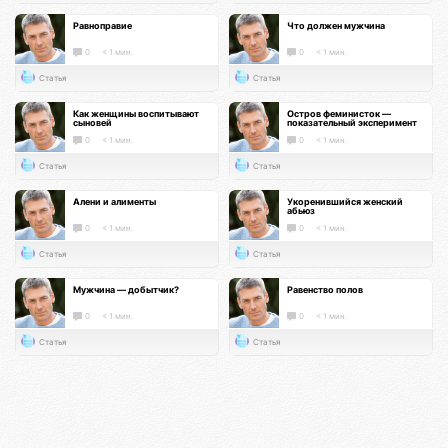
Равноправие
Что должен мужчина
0
< 1 мин.
0
< 1 мин.
Статья
Статья
Как женщины воспитывают
Остров феминисток —
сыновей
показательный эксперимент
0
< 1 мин.
0
< 1 мин.
Статья
Статья
Алени и алименты
Укоренившийся женский
абьюз
0
< 1 мин.
0
< 1 мин.
Статья
Статья
Мужчина — добытчик?
Равенство полов
0
< 1 мин.
0
< 1 мин.
Статья
Статья