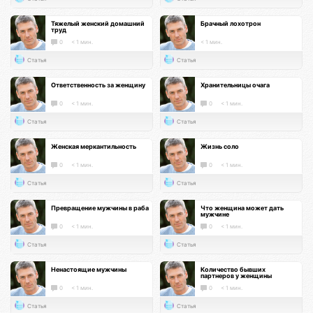
Тяжелый женский домашний
Брачный лохотрон
труд
0
< 1 мин.
< 1 мин.
Статья
Статья
Ответственность за женщину
Хранительницы очага
0
< 1 мин.
0
< 1 мин.
Статья
Статья
Женская меркантильность
Жизнь соло
0
< 1 мин.
0
< 1 мин.
Статья
Статья
Превращение мужчины в раба
Что женщина может дать
мужчине
0
< 1 мин.
0
< 1 мин.
Статья
Статья
Ненастоящие мужчины
Количество бывших
партнеров у женщины
0
< 1 мин.
0
< 1 мин.
Статья
Статья