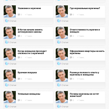
Уважение к мужчине
Где нормальные мужчины?
0
< 1 мин.
0
< 1 мин.
Статья
Статья
В Китае начали менять
Ответственность мужчин и
антимужские законы
женщин
0
< 1 мин.
0
< 1 мин.
Статья
Статья
Когда женщина проходит
Оформление квартиры на мать
сложности с мужчиной
мужчины
0
< 1 мин.
0
< 1 мин.
Статья
Статья
Брачная ловушка
Разница полового опыта у
мужчины и женщины
0
< 1 мин.
0
< 1 мин.
Статья
Статья
Успешные женщины
Почему мужчины не хотят
жениться?
0
< 1 мин.
0
< 1 мин.
Статья
Статья