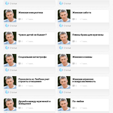
Статья
Статья
Женская инициатива
Женская забота
0
< 1 мин.
0
< 1 мин.
Статья
Статья
Чужих детей не бывает?
Плюсы брака для мужчины
0
< 1 мин.
0
< 1 мин.
Статья
Статья
Социальная катастрофа
Женские измены
0
< 1 мин.
0
< 1 мин.
Статья
Статья
Психологи из ТикТока учат
Женская агрессия
строить отношения
и вседозволенность
0
< 1 мин.
0
< 1 мин.
Статья
Статья
Дружба между мужчиной и
По-любви
женщиной
0
< 1 мин.
0
< 1 мин.