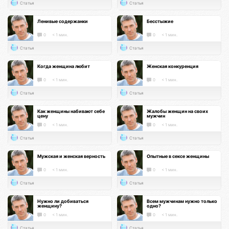
Статья
Статья
Ленивые содержанки
Бесстыжие
0
< 1 мин.
0
< 1 мин.
Статья
Статья
Когда женщина любит
Женская конкуренция
0
< 1 мин.
0
< 1 мин.
Статья
Статья
Как женщины набивают себе
Жалобы женщин на своих
цену
мужчин
0
< 1 мин.
0
< 1 мин.
Статья
Статья
Мужская и женская верность
Опытные в сексе женщины
0
< 1 мин.
0
< 1 мин.
Статья
Статья
Нужно ли добиваться
Всем мужчинам нужно только
женщину?
одно?
0
< 1 мин.
0
< 1 мин.
Статья
Статья