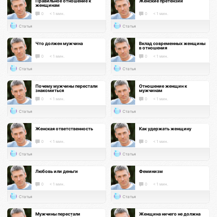
Правильное отношение к
Женские претензии
женщинам
0
< 1 мин.
0
< 1 мин.
Статья
Статья
Что должен мужчина
Вклад современных женщины
в отношения
0
< 1 мин.
0
< 1 мин.
Статья
Статья
Почему мужчины перестали
Отношение женщин к
знакомиться
мужчинам
0
< 1 мин.
0
< 1 мин.
Статья
Статья
Женская ответственность
Как удержать женщину
0
< 1 мин.
0
< 1 мин.
Статья
Статья
Любовь или деньги
Феминизм
0
< 1 мин.
0
< 1 мин.
Статья
Статья
Мужчины перестали
Женщина ничего не должна