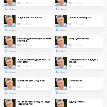
0
< 1 мин.
0
< 1 мин.
Статья
Статья
"Одинокие" женщины
Двойные стандарты
0
< 1 мин.
0
< 1 мин.
Статья
Статья
Сколько должен зарабатывать
Кому нужнее секс?
мужчина?
0
< 1 мин.
0
< 1 мин.
Статья
Статья
Женщины никогда ни в чем не
Отношения в СНГ и других
виноваты
странах
0
< 1 мин.
0
< 1 мин.
Статья
Статья
Бытовая беспомощность
Матриархат
0
< 1 мин.
0
< 1 мин.
Статья
Статья
На что готовы женщины ради
Будущие мамы
своих мужчин