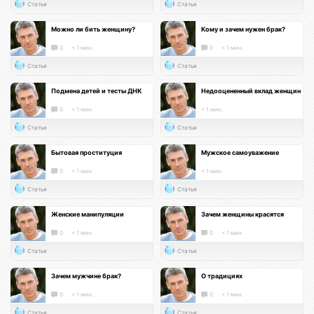
Статья
Статья
Можно ли бить женщину?
Кому и зачем нужен брак?
0
< 1 мин.
0
< 1 мин.
Статья
Статья
Подмена детей и тесты ДНК
Недооцененный вклад женщин
0
< 1 мин.
< 1 мин.
Статья
Статья
Бытовая проституция
Мужское самоуважение
0
< 1 мин.
< 1 мин.
Статья
Статья
Женские манипуляции
Зачем женщины красятся
0
< 1 мин.
0
< 1 мин.
Статья
Статья
Зачем мужчине брак?
О традициях
0
< 1 мин.
0
< 1 мин.
Статья
Статья