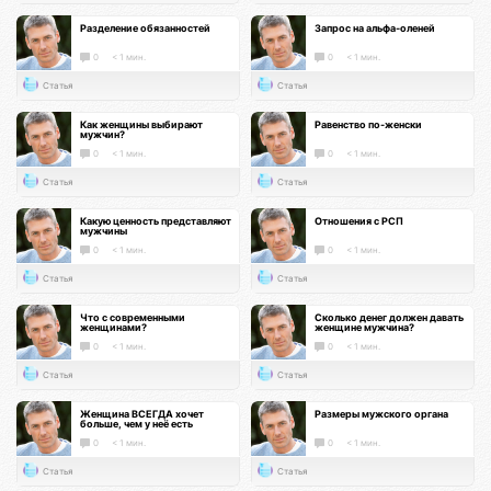
Разделение обязанностей
Запрос на альфа-оленей
0
< 1 мин.
0
< 1 мин.
Статья
Статья
Как женщины выбирают
Равенство по-женски
мужчин?
0
< 1 мин.
0
< 1 мин.
Статья
Статья
Какую ценность представляют
Отношения с РСП
мужчины
0
< 1 мин.
0
< 1 мин.
Статья
Статья
Что с современными
Сколько денег должен давать
женщинами?
женщине мужчина?
0
< 1 мин.
0
< 1 мин.
Статья
Статья
Женщина ВСЕГДА хочет
Размеры мужского органа
больше, чем у неё есть
0
< 1 мин.
0
< 1 мин.
Статья
Статья