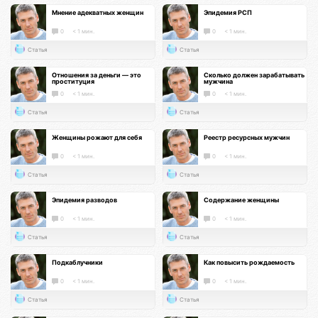
Мнение адекватных женщин
Эпидемия РСП
0
< 1 мин.
0
< 1 мин.
Статья
Статья
Отношения за деньги — это
Сколько должен зарабатывать
проституция
мужчина
0
< 1 мин.
0
< 1 мин.
Статья
Статья
Женщины рожают для себя
Реестр ресурсных мужчин
0
< 1 мин.
0
< 1 мин.
Статья
Статья
Эпидемия разводов
Содержание женщины
0
< 1 мин.
0
< 1 мин.
Статья
Статья
Подкаблучники
Как повысить рождаемость
0
< 1 мин.
0
< 1 мин.
Статья
Статья