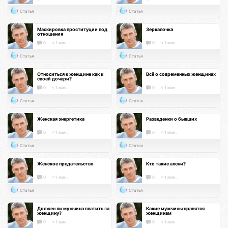
Статья
Статья
Маскировка проституции под
Зеркалочка
отношения
0
< 1 мин.
0
< 1 мин.
Статья
Статья
Относиться к женщине как к
Всё о современных женщинах
своей дочери?
0
< 1 мин.
0
< 1 мин.
Статья
Статья
Женская энергетика
Разведенки о бывших
0
< 1 мин.
0
< 1 мин.
Статья
Статья
Женское предательство
Кто такие алени?
0
< 1 мин.
0
< 1 мин.
Статья
Статья
Должен ли мужчина платить за
Какие мужчины нравятся
женщину?
женщинам
0
< 1 мин.
0
< 1 мин.