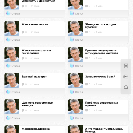
ухаживать и добиваться
0
< 1 мин.
0
< 1 мин.
Статья
Статья
Женская честность
Женщины рожают для
мужчин?
0
< 1 мин.
0
< 1 мин.
Статья
Статья
Женские психологи и
Причина популярности
психологини
антимужского контента
0
< 1 мин.
0
< 1 мин.
Статья
Статья
Брачный лохотрон
Зачем мужчине брак?
0
< 1 мин.
0
< 1 мин.
Статья
Статья
Ценность современных
Проблема современных
женщин
мужчин
0
< 1 мин.
0
< 1 мин.
Статья
Статья
Женская поддержка
А что у цыган? Семья. Брак.
Развод.