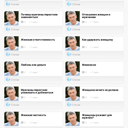
Статья
Статья
Почему мужчины перестали
Отношение женщин к
знакомиться
мужчинам
0
< 1 мин.
0
< 1 мин.
Статья
Статья
Женская ответственность
Как удержать женщину
0
< 1 мин.
0
< 1 мин.
Статья
Статья
Любовь или деньги
Феминизм
0
< 1 мин.
0
< 1 мин.
Статья
Статья
Мужчины перестали
Женщина ничего не должна
ухаживать и добиваться
0
< 1 мин.
0
< 1 мин.
Статья
Статья
Женская честность
Женщины рожают для
мужчин?
0
< 1 мин.
0
< 1 мин.