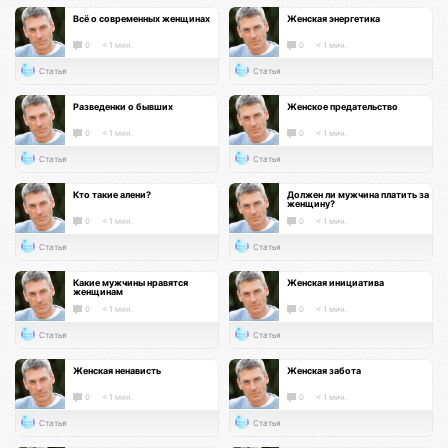
Всё о современных женщинах
Женская энергетика
0
< 1 мин.
0
< 1 мин.
Статья
Статья
Разведенки о бывших
Женское предательство
0
< 1 мин.
0
< 1 мин.
Статья
Статья
Кто такие алени?
Должен ли мужчина платить за
женщину?
0
< 1 мин.
0
< 1 мин.
Статья
Статья
Какие мужчины нравятся
Женская инициатива
женщинам
0
< 1 мин.
0
< 1 мин.
Статья
Статья
Женская ненависть
Женская забота
0
< 1 мин.
0
< 1 мин.
Статья
Статья