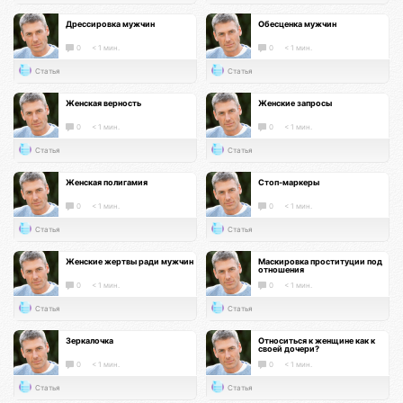
Дрессировка мужчин
Обесценка мужчин
0
< 1 мин.
0
< 1 мин.
Статья
Статья
Женская верность
Женские запросы
0
< 1 мин.
0
< 1 мин.
Статья
Статья
Женская полигамия
Стоп-маркеры
0
< 1 мин.
0
< 1 мин.
Статья
Статья
Женские жертвы ради мужчин
Маскировка проституции под
отношения
0
< 1 мин.
0
< 1 мин.
Статья
Статья
Зеркалочка
Относиться к женщине как к
своей дочери?
0
< 1 мин.
0
< 1 мин.
Статья
Статья