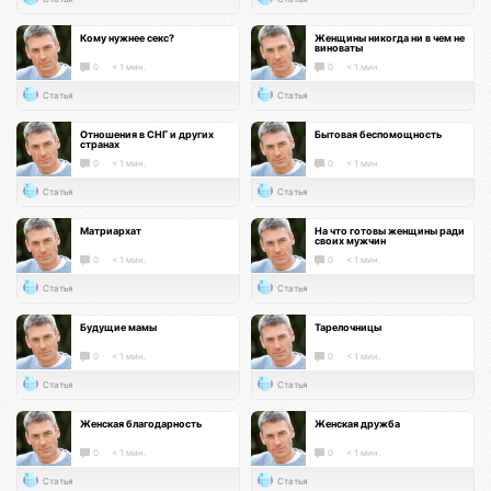
Кому нужнее секс?
Женщины никогда ни в чем не
виноваты
0
< 1 мин.
0
< 1 мин.
Статья
Статья
Отношения в СНГ и других
Бытовая беспомощность
странах
0
< 1 мин.
0
< 1 мин.
Статья
Статья
Матриархат
На что готовы женщины ради
своих мужчин
0
< 1 мин.
0
< 1 мин.
Статья
Статья
Будущие мамы
Тарелочницы
0
< 1 мин.
0
< 1 мин.
Статья
Статья
Женская благодарность
Женская дружба
0
< 1 мин.
0
< 1 мин.
Статья
Статья