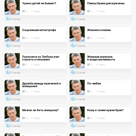
Чужих детей не бывает?
Плюсы брака для мужчины
0
< 1 мин.
0
< 1 мин.
Статья
Статья
Социальная катастрофа
Женские измены
0
< 1 мин.
0
< 1 мин.
Статья
Статья
Психологи из ТикТока учат
Женская агрессия
строить отношения
и вседозволенность
0
< 1 мин.
0
< 1 мин.
Статья
Статья
Дружба между мужчиной и
По-любви
женщиной
0
< 1 мин.
0
< 1 мин.
Статья
Статья
Можно ли бить женщину?
Кому и зачем нужен брак?
0
< 1 мин.
0
< 1 мин.
Статья
Статья