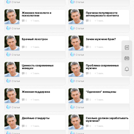
Статья
Статья
Женские психологи и
Причина популярности
психологини
антимужского контента
0
< 1 мин.
0
< 1 мин.
Статья
Статья
Брачный лохотрон
Зачем мужчине брак?
0
< 1 мин.
0
< 1 мин.
Статья
Статья
Ценность современных
Проблема современных
женщин
мужчин
0
< 1 мин.
0
< 1 мин.
Статья
Статья
Женская поддержка
"Одинокие" женщины
0
< 1 мин.
0
< 1 мин.
Статья
Статья
Двойные стандарты
Сколько должен зарабатывать
мужчина?
0
< 1 мин.
0
< 1 мин.
Статья
Статья