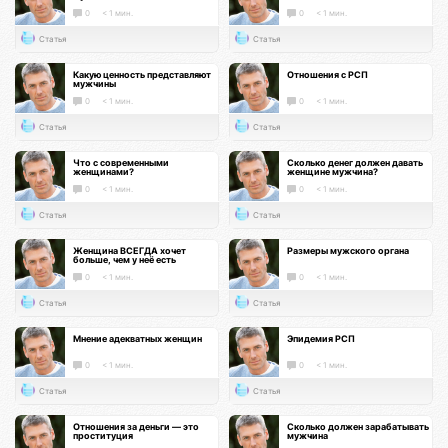
0
< 1 мин.
0
< 1 мин.
Статья
Статья
Какую ценность представляют
Отношения с РСП
мужчины
0
< 1 мин.
0
< 1 мин.
Статья
Статья
Что с современными
Сколько денег должен давать
женщинами?
женщине мужчина?
0
< 1 мин.
0
< 1 мин.
Статья
Статья
Женщина ВСЕГДА хочет
Размеры мужского органа
больше, чем у неё есть
0
< 1 мин.
0
< 1 мин.
Статья
Статья
Мнение адекватных женщин
Эпидемия РСП
0
< 1 мин.
0
< 1 мин.
Статья
Статья
Отношения за деньги — это
Сколько должен зарабатывать
проституция
мужчина