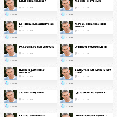
Когда женщина любит
Женская конкуренция
0
< 1 мин.
0
< 1 мин.
Статья
Статья
Как женщины набивают себе
Жалобы женщин на своих
цену
мужчин
0
< 1 мин.
0
< 1 мин.
Статья
Статья
Мужская и женская верность
Опытные в сексе женщины
0
< 1 мин.
0
< 1 мин.
Статья
Статья
Нужно ли добиваться
Всем мужчинам нужно только
женщину?
одно?
0
< 1 мин.
0
< 1 мин.
Статья
Статья
Уважение к мужчине
Где нормальные мужчины?
0
< 1 мин.
0
< 1 мин.
Статья
Статья
В Китае начали менять
Ответственность мужчин и