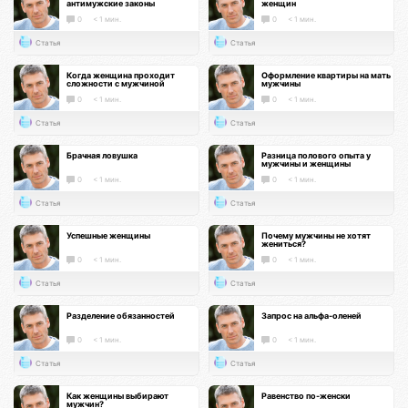
антимужские законы
женщин
0
< 1 мин.
0
< 1 мин.
Статья
Статья
Когда женщина проходит
Оформление квартиры на мать
сложности с мужчиной
мужчины
0
< 1 мин.
0
< 1 мин.
Статья
Статья
Брачная ловушка
Разница полового опыта у
мужчины и женщины
0
< 1 мин.
0
< 1 мин.
Статья
Статья
Успешные женщины
Почему мужчины не хотят
жениться?
0
< 1 мин.
0
< 1 мин.
Статья
Статья
Разделение обязанностей
Запрос на альфа-оленей
0
< 1 мин.
0
< 1 мин.
Статья
Статья
Как женщины выбирают
Равенство по-женски
мужчин?