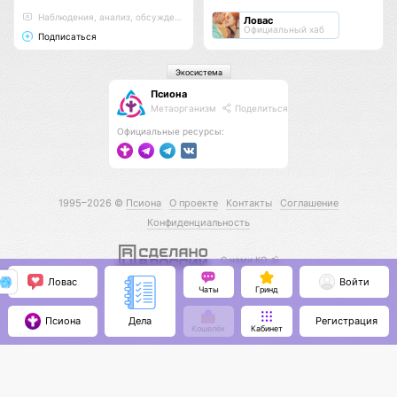
Наблюдения, анализ, обсуждения
Ловас
Официальный хаб
Подписаться
Экосистема
Псиона
Метаорганизм
Поделиться
Официальные ресурсы:
1995–2026 ©
Псиона
О проекте
Контакты
Соглашение
Конфиденциальность
С нами КО 🕉️
Ловас
Войти
Чаты
Гринд
Псиона
Регистрация
Дела
Кошелёк
Кабинет