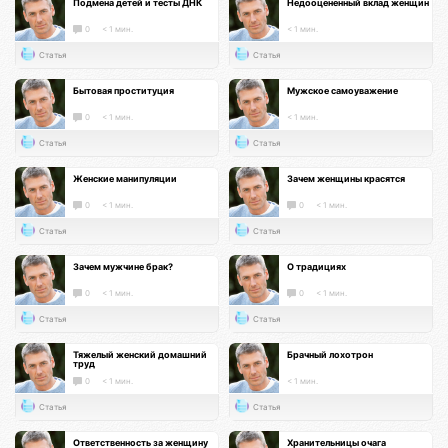
Подмена детей и тесты ДНК
Недооцененный вклад женщин
0
< 1 мин.
< 1 мин.
Статья
Статья
Бытовая проституция
Мужское самоуважение
0
< 1 мин.
< 1 мин.
Статья
Статья
Женские манипуляции
Зачем женщины красятся
0
< 1 мин.
0
< 1 мин.
Статья
Статья
Зачем мужчине брак?
О традициях
0
< 1 мин.
0
< 1 мин.
Статья
Статья
Тяжелый женский домашний
Брачный лохотрон
труд
0
< 1 мин.
< 1 мин.
Статья
Статья
Ответственность за женщину
Хранительницы очага