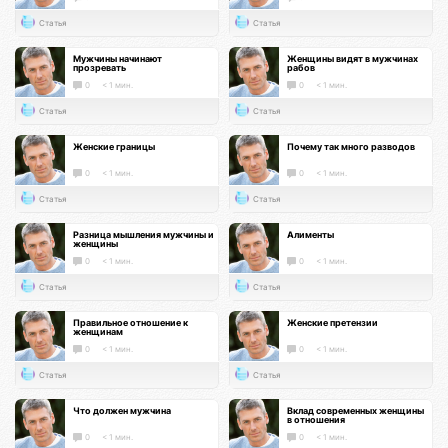
Статья
Статья
Мужчины начинают
Женщины видят в мужчинах
прозревать
рабов
0
< 1 мин.
0
< 1 мин.
Статья
Статья
Женские границы
Почему так много разводов
0
< 1 мин.
0
< 1 мин.
Статья
Статья
Разница мышления мужчины и
Алименты
женщины
0
< 1 мин.
0
< 1 мин.
Статья
Статья
Правильное отношение к
Женские претензии
женщинам
0
< 1 мин.
0
< 1 мин.
Статья
Статья
Что должен мужчина
Вклад современных женщины
в отношения
0
< 1 мин.
0
< 1 мин.