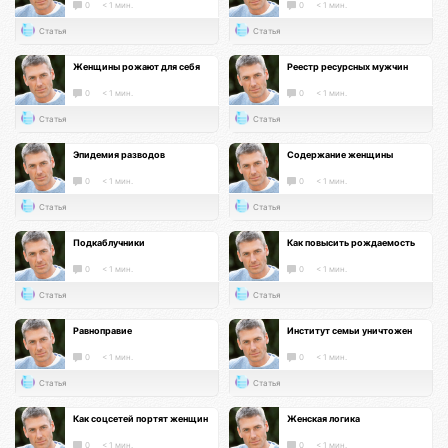
0
< 1 мин.
0
< 1 мин.
Статья
Статья
Женщины рожают для себя
Реестр ресурсных мужчин
0
< 1 мин.
0
< 1 мин.
Статья
Статья
Эпидемия разводов
Содержание женщины
0
< 1 мин.
0
< 1 мин.
Статья
Статья
Подкаблучники
Как повысить рождаемость
0
< 1 мин.
0
< 1 мин.
Статья
Статья
Равноправие
Институт семьи уничтожен
0
< 1 мин.
0
< 1 мин.
Статья
Статья
Как соцсетей портят женщин
Женская логика
0
< 1 мин.
0
< 1 мин.