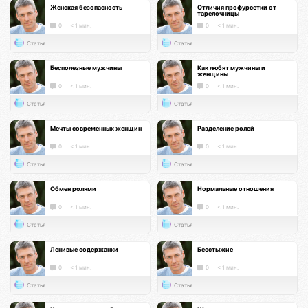
Женская безопасность
Отличия профурсетки от
тарелочницы
0
< 1 мин.
0
< 1 мин.
Статья
Статья
Бесполезные мужчины
Как любят мужчины и
женщины
0
< 1 мин.
0
< 1 мин.
Статья
Статья
Мечты современных женщин
Разделение ролей
0
< 1 мин.
0
< 1 мин.
Статья
Статья
Обмен ролями
Нормальные отношения
0
< 1 мин.
0
< 1 мин.
Статья
Статья
Ленивые содержанки
Бесстыжие
0
< 1 мин.
0
< 1 мин.
Статья
Статья