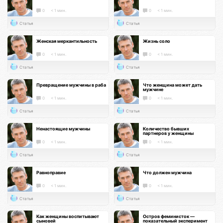
0
< 1 мин.
0
< 1 мин.
Статья
Статья
Женская меркантильность
Жизнь соло
0
< 1 мин.
0
< 1 мин.
Статья
Статья
Превращение мужчины в раба
Что женщина может дать
мужчине
0
< 1 мин.
0
< 1 мин.
Статья
Статья
Ненастоящие мужчины
Количество бывших
партнеров у женщины
0
< 1 мин.
0
< 1 мин.
Статья
Статья
Равноправие
Что должен мужчина
0
< 1 мин.
0
< 1 мин.
Статья
Статья
Как женщины воспитывают
Остров феминисток —
сыновей
показательный эксперимент