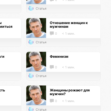
Статья
ы
Отношение женщин к
омиться
мужчинам
0
< 1 мин.
Статья
ьги
Феминизм
0
< 1 мин.
Статья
сть
Женщины рожают для
мужчин?
0
< 1 мин.
Статья