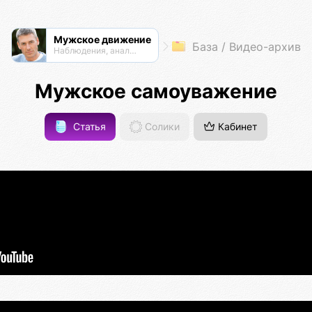
Мужское движение
База / Видео-архив
Наблюдения, анализ, обсуждения
Мужское самоуважение
Статья
Солики
Кабинет