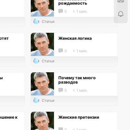
рождаемость
0
< 1 мин.
Статья
ртят
Женская логика
0
< 1 мин.
Статья
цы
Почему так много
разводов
0
< 1 мин.
Статья
ошение к
Женские претензии
0
< 1 мин.