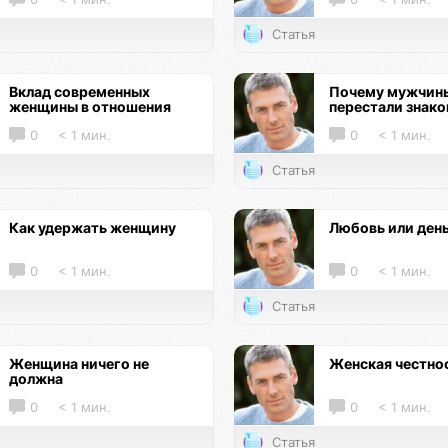
Статья
Вклад современных
Почему мужчин
женщины в отношения
перестали знак
0
< 1 мин.
0
< 1 мин.
Статья
Как удержать женщину
Любовь или ден
0
< 1 мин.
0
< 1 мин.
Статья
Женщина ничего не
Женская честно
должна
0
< 1 мин.
0
< 1 мин.
Статья