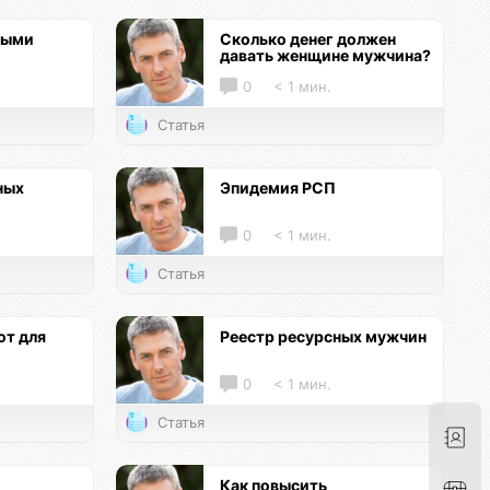
ными
Сколько денег должен
давать женщине мужчина?
0
< 1 мин.
Статья
ных
Эпидемия РСП
0
< 1 мин.
Статья
т для
Реестр ресурсных мужчин
0
< 1 мин.
Статья
Как повысить