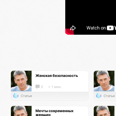
Женская безопасность
0
< 1 мин.
Статья
Статья
Мечты современных
женщин