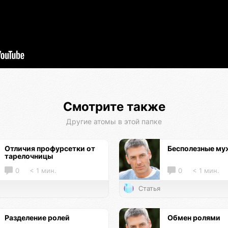
Смотрите также
Другие атомы в этой папке
Отличия профурсетки от
Бесполезные м
тарелочницы
0
< 1 мин.
0
< 1 мин.
Статья
Разделение ролей
Обмен ролями