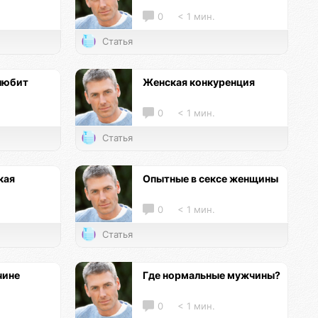
0
< 1 мин.
Статья
любит
Женская конкуренция
0
< 1 мин.
Статья
кая
Опытные в сексе женщины
0
< 1 мин.
Статья
чине
Где нормальные мужчины?
0
< 1 мин.