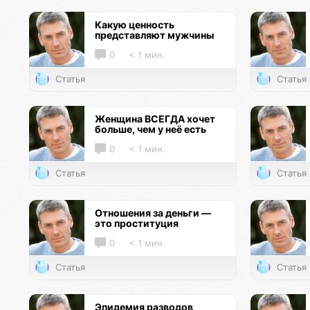
Какую ценность
представляют мужчины
0
< 1 мин.
Статья
Статья
Женщина ВСЕГДА хочет
больше, чем у неё есть
0
< 1 мин.
Статья
Статья
Отношения за деньги —
это проституция
0
< 1 мин.
Статья
Статья
Эпидемия разводов