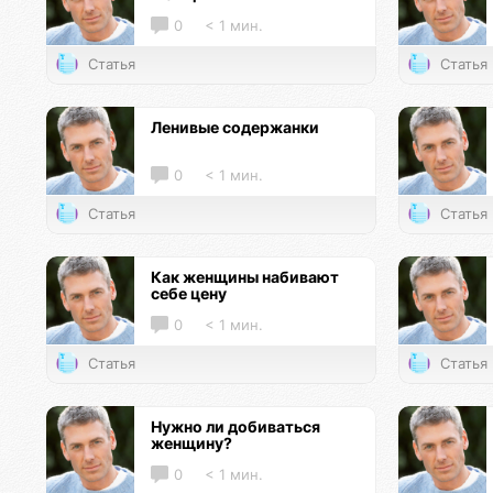
0
< 1 мин.
Статья
Статья
Ленивые содержанки
0
< 1 мин.
Статья
Статья
Как женщины набивают
себе цену
0
< 1 мин.
Статья
Статья
Нужно ли добиваться
женщину?
0
< 1 мин.