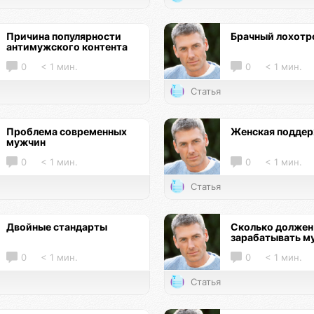
Причина популярности
Брачный лохотр
антимужского контента
0
< 1 мин.
0
< 1 мин.
Статья
Проблема современных
Женская подде
мужчин
0
< 1 мин.
0
< 1 мин.
Статья
Двойные стандарты
Сколько должен
зарабатывать м
0
< 1 мин.
0
< 1 мин.
Статья