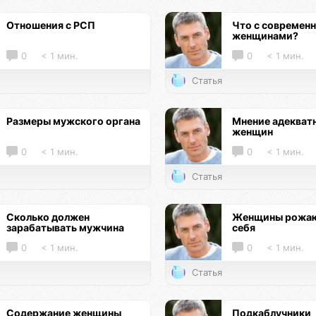
Отношения с РСП
Что с современ
женщинами?
0
< 1 мин.
0
< 1 мин.
Статья
Размеры мужского органа
Мнение адекват
женщин
0
< 1 мин.
0
< 1 мин.
Статья
Сколько должен
Женщины рожаю
зарабатывать мужчина
себя
0
< 1 мин.
0
< 1 мин.
Статья
Содержание женщины
Подкаблучники