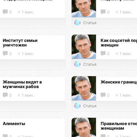
0
< 1 мин.
0
< 1 мин.
Статья
Институт семьи
Как соцсетей по
уничтожен
женщин
0
< 1 мин.
0
< 1 мин.
Статья
Женщины видят в
Женские грани
мужчинах рабов
0
< 1 мин.
0
< 1 мин.
Статья
Алименты
Правильное отн
женщинам
0
< 1 мин.
0
< 1 мин.