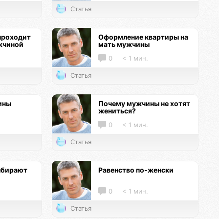
Статья
проходит
Оформление квартиры на
жчиной
мать мужчины
0
< 1 мин.
Статья
ины
Почему мужчины не хотят
жениться?
0
< 1 мин.
Статья
ыбирают
Равенство по-женски
0
< 1 мин.
Статья