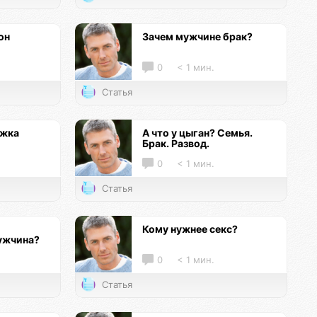
он
Зачем мужчине брак?
0
< 1 мин.
Статья
ржка
А что у цыган? Семья.
Брак. Развод.
0
< 1 мин.
Статья
Кому нужнее секс?
ужчина?
0
< 1 мин.
Статья