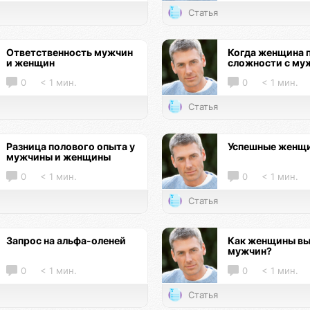
Статья
Ответственность мужчин
Когда женщина 
и женщин
сложности с му
0
< 1 мин.
0
< 1 мин.
Статья
Разница полового опыта у
Успешные женщ
мужчины и женщины
0
< 1 мин.
0
< 1 мин.
Статья
Запрос на альфа-оленей
Как женщины в
мужчин?
0
< 1 мин.
0
< 1 мин.
Статья