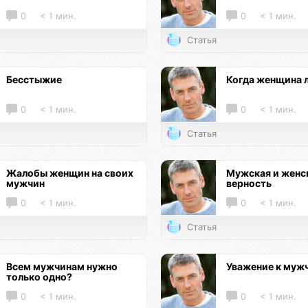
0
< 1 мин.
0
< 1 мин.
Статья
Бесстыжие
Когда женщина 
0
< 1 мин.
0
< 1 мин.
Статья
Жалобы женщин на своих
Мужская и женс
мужчин
верность
0
< 1 мин.
0
< 1 мин.
Статья
Всем мужчинам нужно
Уважение к муж
только одно?
0
< 1 мин.
0
< 1 мин.