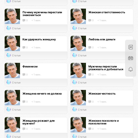
Статья
Статья
Почему мужчины перестали
Женская ответственность
знакомиться
0
< 1 мин.
0
< 1 мин.
Статья
Статья
Как удержать женщину
Любовь или деньги
0
< 1 мин.
0
< 1 мин.
Статья
Статья
Феминизм
Мужчины перестали
ухаживать и добиваться
0
< 1 мин.
0
< 1 мин.
Статья
Статья
Женщина ничего не должна
Женская честность
0
< 1 мин.
0
< 1 мин.
Статья
Статья
Женщины рожают для
Женские психологи и
мужчин?
психологини
0
< 1 мин.
0
< 1 мин.
Статья
Статья