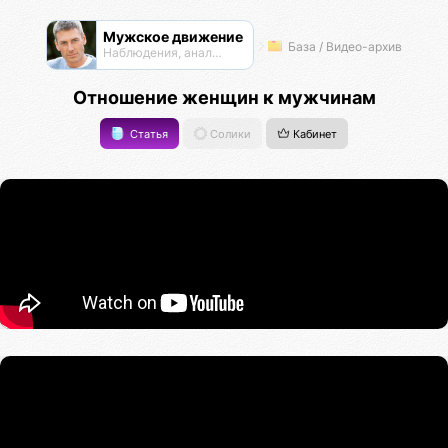
Мужское движение
База / Видео-архив
Наблюдения, анализ, обсуждения
Отношение женщин к мужчинам
Статья
Солики
Кабинет