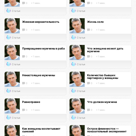
0
< 1 мин.
0
< 1 мин.
Статья
Статья
Женская меркантильность
Жизнь соло
0
< 1 мин.
0
< 1 мин.
Статья
Статья
Превращение мужчины в раба
Что женщина может дать
мужчине
0
< 1 мин.
0
< 1 мин.
Статья
Статья
Ненастоящие мужчины
Количество бывших
партнеров у женщины
0
< 1 мин.
0
< 1 мин.
Статья
Статья
Равноправие
Что должен мужчина
0
< 1 мин.
0
< 1 мин.
Статья
Статья
Как женщины воспитывают
Остров феминисток —
сыновей
показательный эксперимент