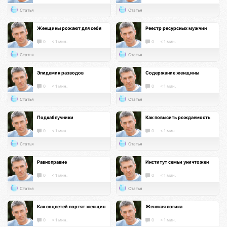
Статья
Статья
Женщины рожают для себя
Реестр ресурсных мужчин
0
< 1 мин.
0
< 1 мин.
Статья
Статья
Эпидемия разводов
Содержание женщины
0
< 1 мин.
0
< 1 мин.
Статья
Статья
Подкаблучники
Как повысить рождаемость
0
< 1 мин.
0
< 1 мин.
Статья
Статья
Равноправие
Институт семьи уничтожен
0
< 1 мин.
0
< 1 мин.
Статья
Статья
Как соцсетей портят женщин
Женская логика
0
< 1 мин.
0
< 1 мин.