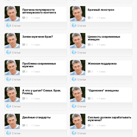
Причина популярности
Брачный лохотрон
антимужского контента
0
< 1 мин.
0
< 1 мин.
Статья
Статья
Зачем мужчине брак?
Ценность современных
женщин
0
< 1 мин.
0
< 1 мин.
Статья
Статья
Проблема современных
Женская поддержка
мужчин
0
< 1 мин.
0
< 1 мин.
Статья
Статья
А что у цыган? Семья. Брак.
"Одинокие" женщины
Развод.
0
< 1 мин.
0
< 1 мин.
Статья
Статья
Двойные стандарты
Сколько должен зарабатывать
мужчина?
0
< 1 мин.
0
< 1 мин.
Статья
Статья