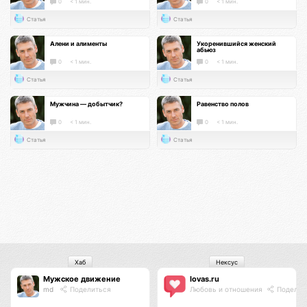
0
< 1 мин.
0
< 1 мин.
Статья
Статья
Алени и алименты
Укоренившийся женский
абьюз
0
< 1 мин.
0
< 1 мин.
Статья
Статья
Мужчина — добытчик?
Равенство полов
0
< 1 мин.
0
< 1 мин.
Статья
Статья
Хаб
Нексус
Мужское движение
lovas.ru
md
Поделиться
Любовь и отношения
Поделит