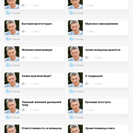
0
< 1 мин.
< 1 мин.
Статья
Статья
Бытовая проституция
Мужское самоуважение
0
< 1 мин.
< 1 мин.
Статья
Статья
Женские манипуляции
Зачем женщины красятся
0
< 1 мин.
0
< 1 мин.
Статья
Статья
Зачем мужчине брак?
О традициях
0
< 1 мин.
0
< 1 мин.
Статья
Статья
Тяжелый женский домашний
Брачный лохотрон
труд
0
< 1 мин.
< 1 мин.
Статья
Статья
Ответственность за женщину
Хранительницы очага