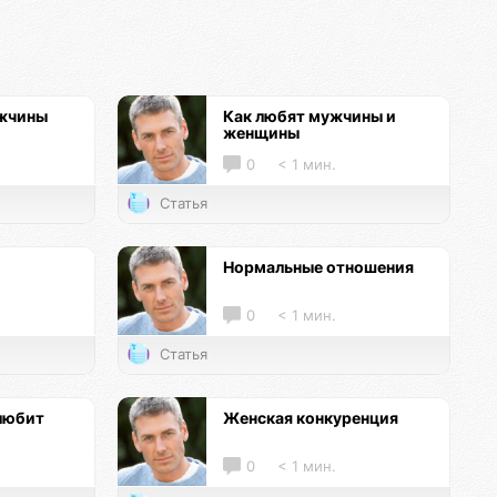
ужчины
Как любят мужчины и
женщины
0
< 1 мин.
Статья
Нормальные отношения
0
< 1 мин.
Статья
любит
Женская конкуренция
0
< 1 мин.