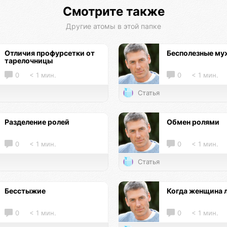
Смотрите также
Другие атомы в этой папке
Отличия профурсетки от
Бесполезные м
тарелочницы
0
< 1 мин.
0
< 1 мин.
Статья
Разделение ролей
Обмен ролями
0
< 1 мин.
0
< 1 мин.
Статья
Бесстыжие
Когда женщина 
0
< 1 мин.
0
< 1 мин.