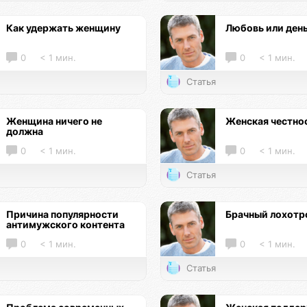
Как удержать женщину
Любовь или ден
0
< 1 мин.
0
< 1 мин.
Статья
Женщина ничего не
Женская честно
должна
0
< 1 мин.
0
< 1 мин.
Статья
Причина популярности
Брачный лохотр
антимужского контента
0
< 1 мин.
0
< 1 мин.
Статья