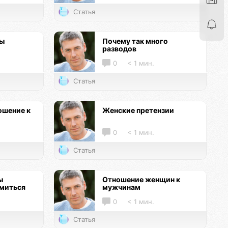
Статья
цы
Почему так много
разводов
0
< 1 мин.
Статья
ошение к
Женские претензии
0
< 1 мин.
Статья
ы
Отношение женщин к
омиться
мужчинам
0
< 1 мин.
Статья