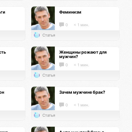
ьги
Феминизм
0
< 1 мин.
Статья
сть
Женщины рожают для
мужчин?
0
< 1 мин.
Статья
он
Зачем мужчине брак?
0
< 1 мин.
Статья