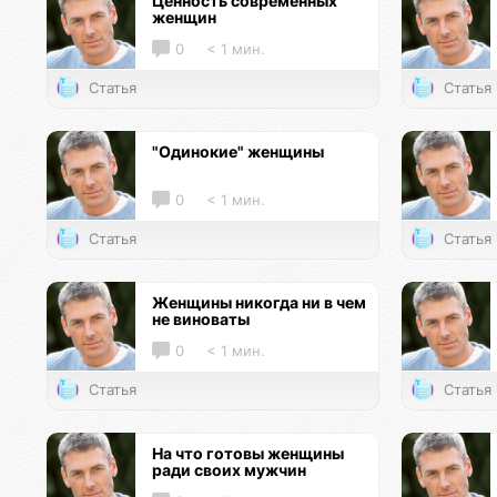
Ценность современных
женщин
0
< 1 мин.
Статья
Статья
"Одинокие" женщины
0
< 1 мин.
Статья
Статья
Женщины никогда ни в чем
не виноваты
0
< 1 мин.
Статья
Статья
На что готовы женщины
ради своих мужчин