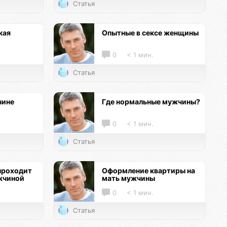
Статья
кая
Опытные в сексе женщины
0
< 1 мин.
Статья
чине
Где нормальные мужчины?
0
< 1 мин.
Статья
проходит
Оформление квартиры на
жчиной
мать мужчины
0
< 1 мин.
Статья