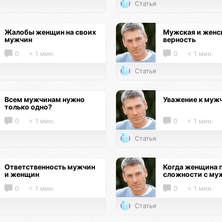
Статья
Жалобы женщин на своих
Мужская и женс
мужчин
верность
0
< 1 мин.
0
< 1 мин.
Статья
Всем мужчинам нужно
Уважение к муж
только одно?
0
< 1 мин.
0
< 1 мин.
Статья
Ответственность мужчин
Когда женщина 
и женщин
сложности с му
0
< 1 мин.
0
< 1 мин.
Статья