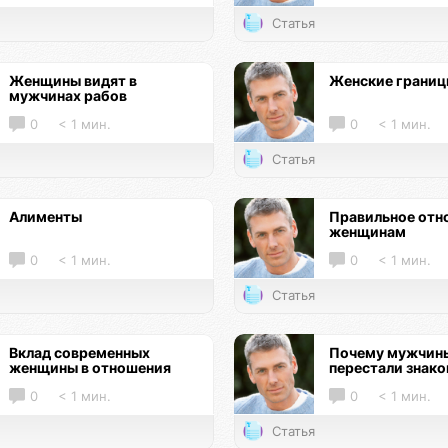
Статья
Женщины видят в
Женские грани
мужчинах рабов
0
< 1 мин.
0
< 1 мин.
Статья
Алименты
Правильное отн
женщинам
0
< 1 мин.
0
< 1 мин.
Статья
Вклад современных
Почему мужчин
женщины в отношения
перестали знак
0
< 1 мин.
0
< 1 мин.
Статья