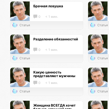
Брачная ловушка
0
< 1 мин.
Статья
Статья
Разделение обязанностей
0
< 1 мин.
Статья
Статья
Какую ценность
представляют мужчины
0
< 1 мин.
Статья
Статья
Женщина ВСЕГДА хочет
больше, чем у неё есть