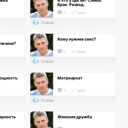
ржка
А что у цыган? Семья.
Брак. Развод.
0
< 1 мин.
Статья
Кому нужнее секс?
ужчина?
0
< 1 мин.
Статья
мощность
Матриархат
0
< 1 мин.
Статья
арность
Женская дружба