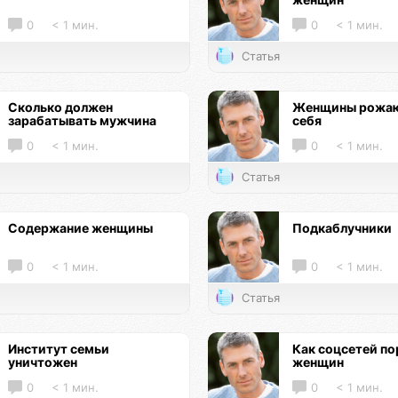
0
< 1 мин.
0
< 1 мин.
Статья
Сколько должен
Женщины рожаю
зарабатывать мужчина
себя
0
< 1 мин.
0
< 1 мин.
Статья
Содержание женщины
Подкаблучники
0
< 1 мин.
0
< 1 мин.
Статья
Институт семьи
Как соцсетей по
уничтожен
женщин
0
< 1 мин.
0
< 1 мин.