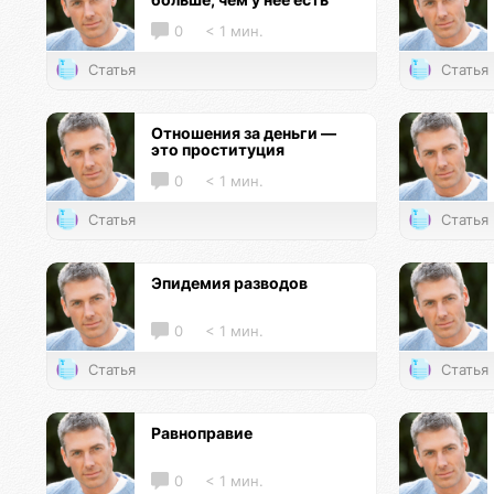
0
< 1 мин.
Статья
Статья
Отношения за деньги —
это проституция
0
< 1 мин.
Статья
Статья
Эпидемия разводов
0
< 1 мин.
Статья
Статья
Равноправие
0
< 1 мин.