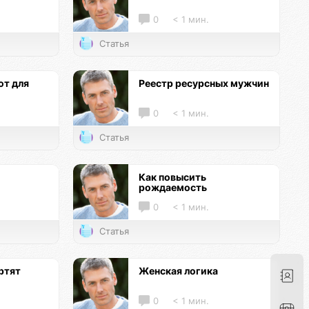
0
< 1 мин.
Статья
т для
Реестр ресурсных мужчин
0
< 1 мин.
Статья
Как повысить
рождаемость
0
< 1 мин.
Статья
ртят
Женская логика
0
< 1 мин.