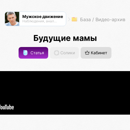
Мужское движение
База / Видео-архив
Наблюдения, анализ, обсуждения
Будущие мамы
Статья
Солики
Кабинет