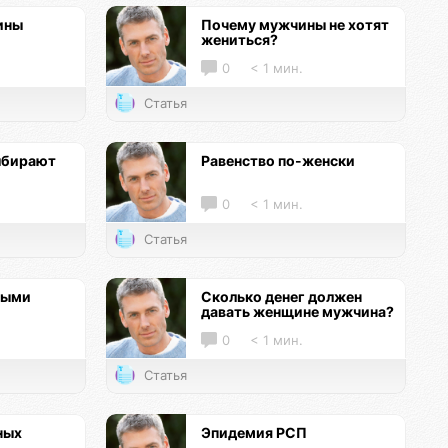
ины
Почему мужчины не хотят
жениться?
0
< 1 мин.
Статья
ыбирают
Равенство по-женски
0
< 1 мин.
Статья
ными
Сколько денег должен
давать женщине мужчина?
0
< 1 мин.
Статья
ных
Эпидемия РСП