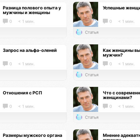
Разница полового опыта у
Успешные женщ
мужчины и женщины
0
< 1 мин.
0
< 1 мин.
Статья
Запрос на альфа-оленей
Как женщины в
мужчин?
0
< 1 мин.
0
< 1 мин.
Статья
Отношения с РСП
Что с современ
женщинами?
0
< 1 мин.
0
< 1 мин.
Статья
Размеры мужского органа
Мнение адекват
женщин