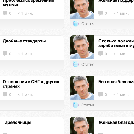
Проблема современных
Женская подде
мужчин
0
< 1 мин.
0
< 1 мин.
Статья
Двойные стандарты
Сколько должен
зарабатывать м
0
< 1 мин.
0
< 1 мин.
Статья
Отношения в СНГ и других
Бытовая беспо
странах
0
< 1 мин.
0
< 1 мин.
Статья
Тарелочницы
Женская благод