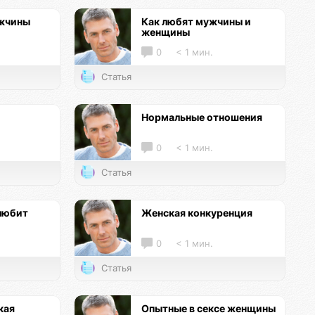
ужчины
Как любят мужчины и
женщины
0
< 1 мин.
Статья
Нормальные отношения
0
< 1 мин.
Статья
любит
Женская конкуренция
0
< 1 мин.
Статья
кая
Опытные в сексе женщины