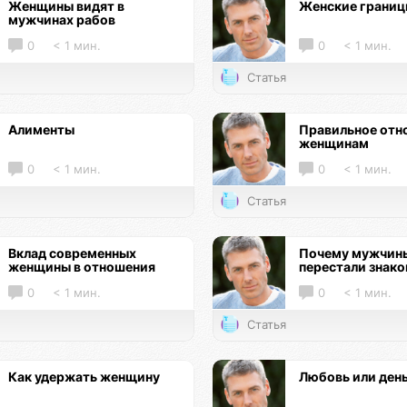
Женщины видят в
Женские грани
мужчинах рабов
0
< 1 мин.
0
< 1 мин.
Статья
Алименты
Правильное отн
женщинам
0
< 1 мин.
0
< 1 мин.
Статья
Вклад современных
Почему мужчин
женщины в отношения
перестали знак
0
< 1 мин.
0
< 1 мин.
Статья
Как удержать женщину
Любовь или ден