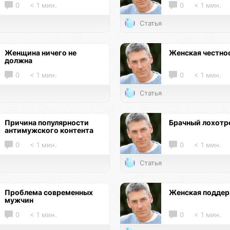
0
< 1 мин.
0
< 1 мин.
Статья
Женщина ничего не
Женская честно
должна
0
< 1 мин.
0
< 1 мин.
Статья
Причина популярности
Брачный лохотр
антимужского контента
0
< 1 мин.
0
< 1 мин.
Статья
Проблема современных
Женская подде
мужчин
0
< 1 мин.
0
< 1 мин.