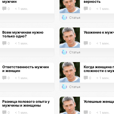
мужчин
верность
0
< 1 мин.
0
< 1 мин.
Статья
Всем мужчинам нужно
Уважение к муж
только одно?
0
< 1 мин.
0
< 1 мин.
Статья
Ответственность мужчин
Когда женщина 
и женщин
сложности с му
0
< 1 мин.
0
< 1 мин.
Статья
Разница полового опыта у
Успешные женщ
мужчины и женщины
0
< 1 мин.
0
< 1 мин.