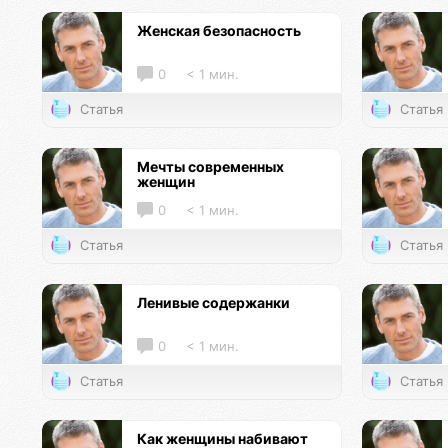
Женская безопасность
0
< 1 мин.
Статья
Статья
Мечты современных
женщин
0
< 1 мин.
Статья
Статья
Ленивые содержанки
0
< 1 мин.
Статья
Статья
Как женщины набивают