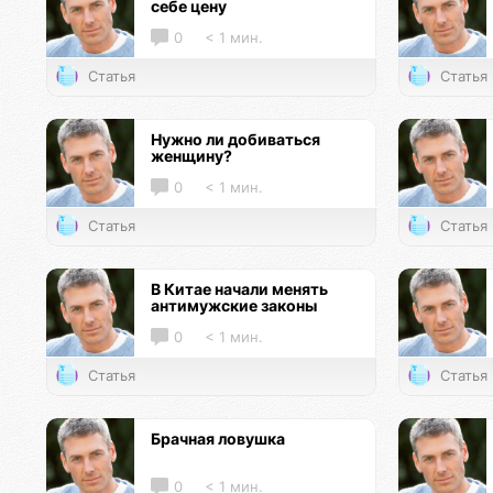
себе цену
0
< 1 мин.
Статья
Статья
Нужно ли добиваться
женщину?
0
< 1 мин.
Статья
Статья
В Китае начали менять
антимужские законы
0
< 1 мин.
Статья
Статья
Брачная ловушка
0
< 1 мин.