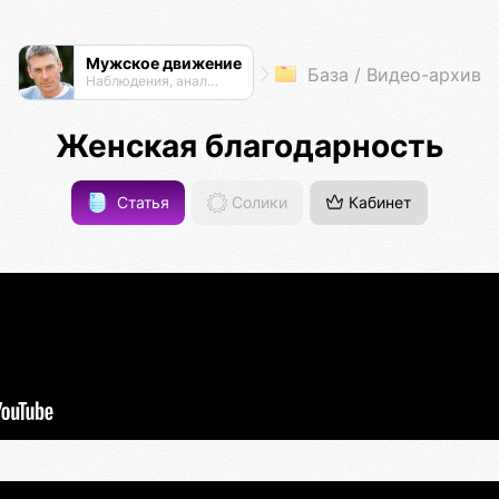
Мужское движение
База / Видео-архив
Наблюдения, анализ, обсуждения
Женская благодарность
Статья
Солики
Кабинет