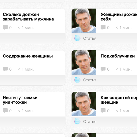
Сколько должен
Женщины рожаю
зарабатывать мужчина
себя
0
< 1 мин.
0
< 1 мин.
Статья
Содержание женщины
Подкаблучники
0
< 1 мин.
0
< 1 мин.
Статья
Институт семьи
Как соцсетей по
уничтожен
женщин
0
< 1 мин.
0
< 1 мин.
Статья