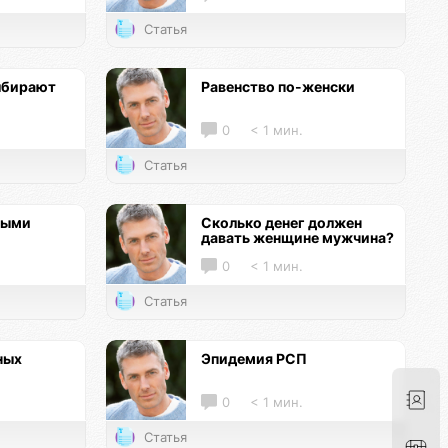
Статья
ыбирают
Равенство по-женски
0
< 1 мин.
Статья
ными
Сколько денег должен
давать женщине мужчина?
0
< 1 мин.
Статья
ных
Эпидемия РСП
0
< 1 мин.
Статья