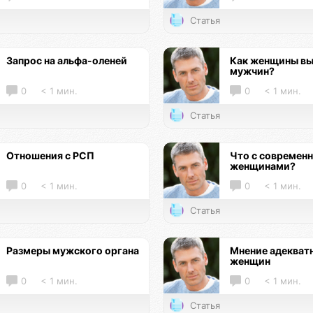
Статья
Запрос на альфа-оленей
Как женщины в
мужчин?
0
< 1 мин.
0
< 1 мин.
Статья
Отношения с РСП
Что с современ
женщинами?
0
< 1 мин.
0
< 1 мин.
Статья
Размеры мужского органа
Мнение адекват
женщин
0
< 1 мин.
0
< 1 мин.
Статья