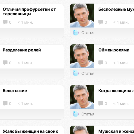
Отличия профурсетки от
Бесполезные м
тарелочницы
0
< 1 мин.
0
< 1 мин.
Статья
Разделение ролей
Обмен ролями
0
< 1 мин.
0
< 1 мин.
Статья
Бесстыжие
Когда женщина 
0
< 1 мин.
0
< 1 мин.
Статья
Жалобы женщин на своих
Мужская и женс