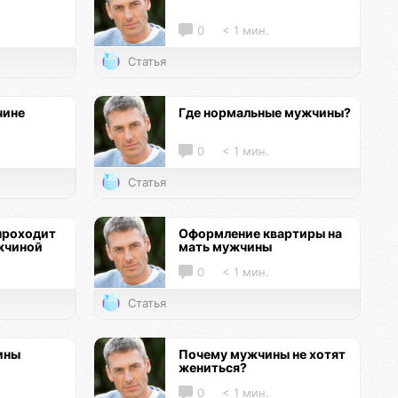
0
< 1 мин.
Статья
чине
Где нормальные мужчины?
0
< 1 мин.
Статья
проходит
Оформление квартиры на
жчиной
мать мужчины
0
< 1 мин.
Статья
ины
Почему мужчины не хотят
жениться?
0
< 1 мин.