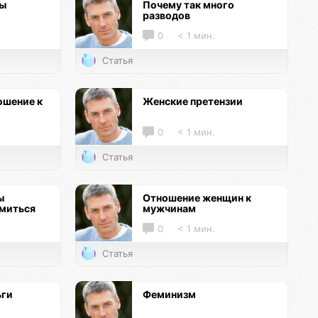
цы
Почему так много
разводов
0
< 1 мин.
Статья
ошение к
Женские претензии
0
< 1 мин.
Статья
ы
Отношение женщин к
омиться
мужчинам
0
< 1 мин.
Статья
ьги
Феминизм