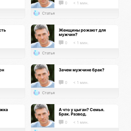
0
< 1 мин.
Статья
сть
Женщины рожают для
мужчин?
0
< 1 мин.
Статья
он
Зачем мужчине брак?
0
< 1 мин.
Статья
ржка
А что у цыган? Семья.
Брак. Развод.
0
< 1 мин.