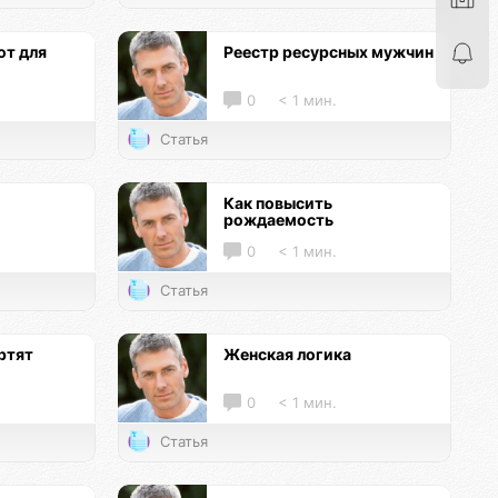
т для
Реестр ресурсных мужчин
0
< 1 мин.
Статья
Как повысить
рождаемость
0
< 1 мин.
Статья
ртят
Женская логика
0
< 1 мин.
Статья