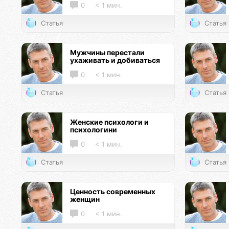
0
< 1 мин.
Статья
Статья
Мужчины перестали
ухаживать и добиваться
0
< 1 мин.
Статья
Статья
Женские психологи и
психологини
0
< 1 мин.
Статья
Статья
Ценность современных
женщин
0
< 1 мин.