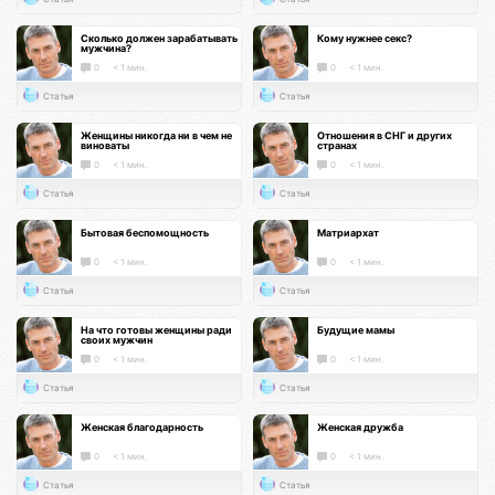
Сколько должен зарабатывать
Кому нужнее секс?
мужчина?
0
< 1 мин.
0
< 1 мин.
Статья
Статья
Женщины никогда ни в чем не
Отношения в СНГ и других
виноваты
странах
0
< 1 мин.
0
< 1 мин.
Статья
Статья
Бытовая беспомощность
Матриархат
0
< 1 мин.
0
< 1 мин.
Статья
Статья
На что готовы женщины ради
Будущие мамы
своих мужчин
0
< 1 мин.
0
< 1 мин.
Статья
Статья
Женская благодарность
Женская дружба
0
< 1 мин.
0
< 1 мин.
Статья
Статья