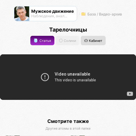
Мужское движение
База / Видео-архив
Наблюдения, анализ, обсуждения
Тарелочницы
Статья
Солики
Кабинет
Смотрите также
Другие атомы в этой папке