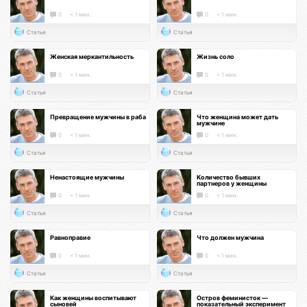
0
< 1 мин.
0
< 1 мин.
Статья
Статья
Женская меркантильность
Жизнь соло
0
< 1 мин.
0
< 1 мин.
Статья
Статья
Превращение мужчины в раба
Что женщина может дать
мужчине
0
< 1 мин.
0
< 1 мин.
Статья
Статья
Ненастоящие мужчины
Количество бывших
партнеров у женщины
0
< 1 мин.
0
< 1 мин.
Статья
Статья
Равноправие
Что должен мужчина
0
< 1 мин.
0
< 1 мин.
Статья
Статья
Как женщины воспитывают
Остров феминисток —
сыновей
показательный эксперимент