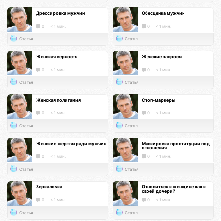
Дрессировка мужчин
Обесценка мужчин
0
< 1 мин.
0
< 1 мин.
Статья
Статья
Женская верность
Женские запросы
0
< 1 мин.
0
< 1 мин.
Статья
Статья
Женская полигамия
Стоп-маркеры
0
< 1 мин.
0
< 1 мин.
Статья
Статья
Женские жертвы ради мужчин
Маскировка проституции под
отношения
0
< 1 мин.
0
< 1 мин.
Статья
Статья
Зеркалочка
Относиться к женщине как к
своей дочери?
0
< 1 мин.
0
< 1 мин.
Статья
Статья