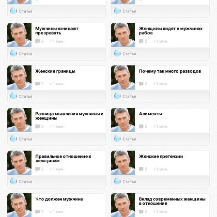
Статья
Статья
Мужчины начинают
Женщины видят в мужчинах
прозревать
рабов
0
< 1 мин.
0
< 1 мин.
Статья
Статья
Женские границы
Почему так много разводов
0
< 1 мин.
0
< 1 мин.
Статья
Статья
Разница мышления мужчины и
Алименты
женщины
0
< 1 мин.
0
< 1 мин.
Статья
Статья
Правильное отношение к
Женские претензии
женщинам
0
< 1 мин.
0
< 1 мин.
Статья
Статья
Что должен мужчина
Вклад современных женщины
в отношения
0
< 1 мин.
0
< 1 мин.