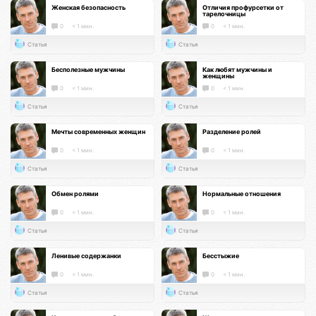
Женская безопасность
Отличия профурсетки от
тарелочницы
0
< 1 мин.
0
< 1 мин.
Статья
Статья
Бесполезные мужчины
Как любят мужчины и
женщины
0
< 1 мин.
0
< 1 мин.
Статья
Статья
Мечты современных женщин
Разделение ролей
0
< 1 мин.
0
< 1 мин.
Статья
Статья
Обмен ролями
Нормальные отношения
0
< 1 мин.
0
< 1 мин.
Статья
Статья
Ленивые содержанки
Бесстыжие
0
< 1 мин.
0
< 1 мин.
Статья
Статья