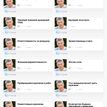
0
< 1 мин.
0
< 1 мин.
Статья
Статья
Тяжелый женский домашний
Брачный лохотрон
труд
0
< 1 мин.
< 1 мин.
Статья
Статья
Ответственность за женщину
Хранительницы очага
0
< 1 мин.
0
< 1 мин.
Статья
Статья
Женская меркантильность
Жизнь соло
0
< 1 мин.
0
< 1 мин.
Статья
Статья
Превращение мужчины в раба
Что женщина может дать
мужчине
0
< 1 мин.
0
< 1 мин.
Статья
Статья
Ненастоящие мужчины
Количество бывших
партнеров у женщины