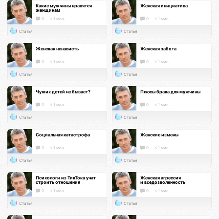
Какие мужчины нравятся
Женская инициатива
женщинам
0
< 1 мин.
0
< 1 мин.
Статья
Статья
Женская ненависть
Женская забота
0
< 1 мин.
0
< 1 мин.
Статья
Статья
Чужих детей не бывает?
Плюсы брака для мужчины
0
< 1 мин.
0
< 1 мин.
Статья
Статья
Социальная катастрофа
Женские измены
0
< 1 мин.
0
< 1 мин.
Статья
Статья
Психологи из ТикТока учат
Женская агрессия
строить отношения
и вседозволенность
0
< 1 мин.
0
< 1 мин.
Статья
Статья