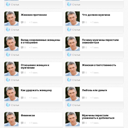
Статья
Статья
Женские претензии
Что должен мужчина
0
< 1 мин.
0
< 1 мин.
Статья
Статья
Вклад современных женщины
Почему мужчины перестали
в отношения
знакомиться
0
< 1 мин.
0
< 1 мин.
Статья
Статья
Отношение женщин к
Женская ответственность
мужчинам
0
< 1 мин.
0
< 1 мин.
Статья
Статья
Как удержать женщину
Любовь или деньги
0
< 1 мин.
0
< 1 мин.
Статья
Статья
Феминизм
Мужчины перестали
ухаживать и добиваться
0
< 1 мин.
0
< 1 мин.