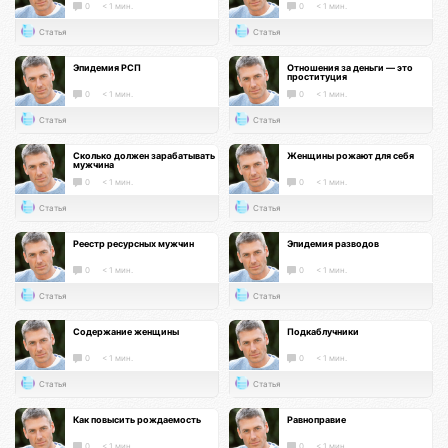
0
< 1 мин.
0
< 1 мин.
Статья
Статья
Эпидемия РСП
Отношения за деньги — это
проституция
0
< 1 мин.
0
< 1 мин.
Статья
Статья
Сколько должен зарабатывать
Женщины рожают для себя
мужчина
0
< 1 мин.
0
< 1 мин.
Статья
Статья
Реестр ресурсных мужчин
Эпидемия разводов
0
< 1 мин.
0
< 1 мин.
Статья
Статья
Содержание женщины
Подкаблучники
0
< 1 мин.
0
< 1 мин.
Статья
Статья
Как повысить рождаемость
Равноправие
0
< 1 мин.
0
< 1 мин.