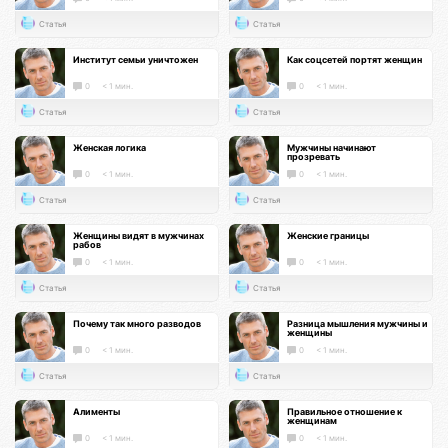
Статья
Статья
Институт семьи уничтожен
Как соцсетей портят женщин
0
< 1 мин.
0
< 1 мин.
Статья
Статья
Женская логика
Мужчины начинают
прозревать
0
< 1 мин.
0
< 1 мин.
Статья
Статья
Женщины видят в мужчинах
Женские границы
рабов
0
< 1 мин.
0
< 1 мин.
Статья
Статья
Почему так много разводов
Разница мышления мужчины и
женщины
0
< 1 мин.
0
< 1 мин.
Статья
Статья
Алименты
Правильное отношение к
женщинам
0
< 1 мин.
0
< 1 мин.