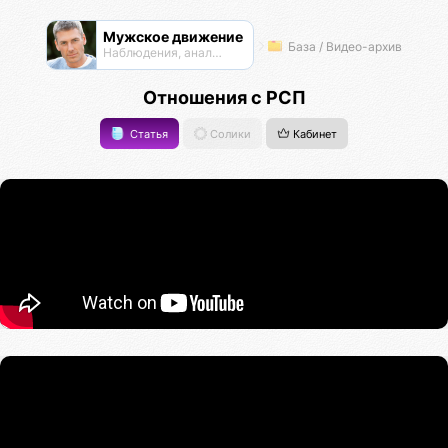
Мужское движение
База / Видео-архив
Наблюдения, анализ, обсуждения
Отношения с РСП
Статья
Солики
Кабинет