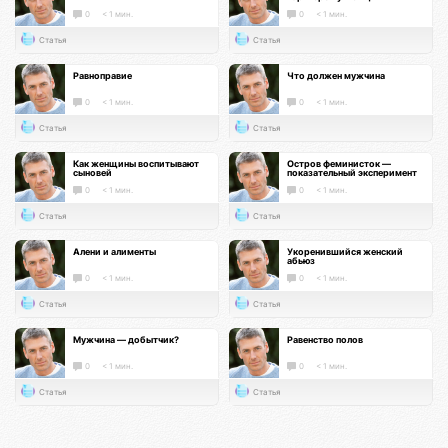
0
< 1 мин.
0
< 1 мин.
Статья
Статья
Равноправие
Что должен мужчина
0
< 1 мин.
0
< 1 мин.
Статья
Статья
Как женщины воспитывают
Остров феминисток —
сыновей
показательный эксперимент
0
< 1 мин.
0
< 1 мин.
Статья
Статья
Алени и алименты
Укоренившийся женский
абьюз
0
< 1 мин.
0
< 1 мин.
Статья
Статья
Мужчина — добытчик?
Равенство полов
0
< 1 мин.
0
< 1 мин.
Статья
Статья