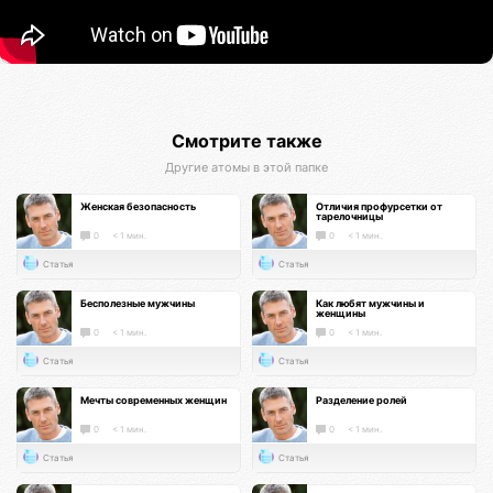
Смотрите также
Другие атомы в этой папке
Женская безопасность
Отличия профурсетки от
тарелочницы
0
< 1 мин.
0
< 1 мин.
Статья
Статья
Бесполезные мужчины
Как любят мужчины и
женщины
0
< 1 мин.
0
< 1 мин.
Статья
Статья
Мечты современных женщин
Разделение ролей
0
< 1 мин.
0
< 1 мин.
Статья
Статья