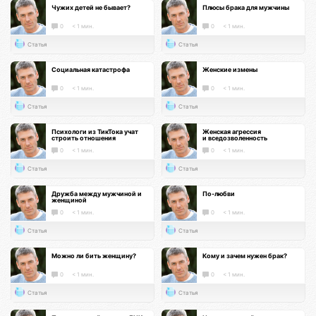
Чужих детей не бывает?
Плюсы брака для мужчины
0
< 1 мин.
0
< 1 мин.
Статья
Статья
Социальная катастрофа
Женские измены
0
< 1 мин.
0
< 1 мин.
Статья
Статья
Психологи из ТикТока учат
Женская агрессия
строить отношения
и вседозволенность
0
< 1 мин.
0
< 1 мин.
Статья
Статья
Дружба между мужчиной и
По-любви
женщиной
0
< 1 мин.
0
< 1 мин.
Статья
Статья
Можно ли бить женщину?
Кому и зачем нужен брак?
0
< 1 мин.
0
< 1 мин.
Статья
Статья