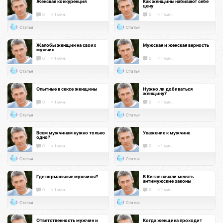
Женская конкуренция
Как женщины набивают себе
цену
0
< 1 мин.
0
< 1 мин.
Статья
Статья
Жалобы женщин на своих
Мужская и женская верность
мужчин
0
< 1 мин.
0
< 1 мин.
Статья
Статья
Опытные в сексе женщины
Нужно ли добиваться
женщину?
0
< 1 мин.
0
< 1 мин.
Статья
Статья
Всем мужчинам нужно только
Уважение к мужчине
одно?
0
< 1 мин.
0
< 1 мин.
Статья
Статья
Где нормальные мужчины?
В Китае начали менять
антимужские законы
0
< 1 мин.
0
< 1 мин.
Статья
Статья
Ответственность мужчин и
Когда женщина проходит