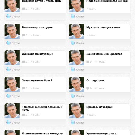
Подмена детей и тесты ДНК
Недооцененный вклад женщин
0
< 1 мин.
< 1 мин.
Статья
Статья
Бытовая проституция
Мужское самоуважение
0
< 1 мин.
< 1 мин.
Статья
Статья
Женские манипуляции
Зачем женщины красятся
0
< 1 мин.
0
< 1 мин.
Статья
Статья
Зачем мужчине брак?
О традициях
0
< 1 мин.
0
< 1 мин.
Статья
Статья
Тяжелый женский домашний
Брачный лохотрон
труд
0
< 1 мин.
< 1 мин.
Статья
Статья
Ответственность за женщину
Хранительницы очага