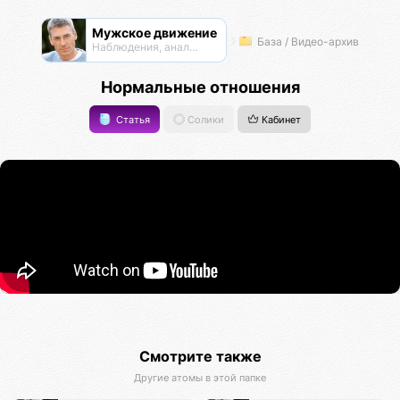
Мужское движение
База / Видео-архив
Наблюдения, анализ, обсуждения
Нормальные отношения
Статья
Солики
Кабинет
Смотрите также
Другие атомы в этой папке