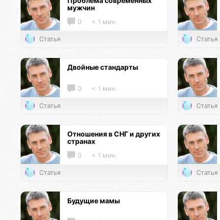
Проблема современных
мужчин
0
< 1 мин.
Статья
Статья
Двойные стандарты
0
< 1 мин.
Статья
Статья
Отношения в СНГ и других
странах
0
< 1 мин.
Статья
Статья
Будущие мамы