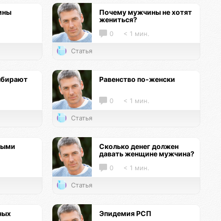
ины
Почему мужчины не хотят
жениться?
0
< 1 мин.
Статья
ыбирают
Равенство по-женски
0
< 1 мин.
Статья
ными
Сколько денег должен
давать женщине мужчина?
0
< 1 мин.
Статья
ных
Эпидемия РСП