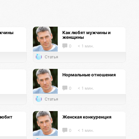
ужчины
Как любят мужчины и
женщины
0
< 1 мин.
Статья
Нормальные отношения
0
< 1 мин.
Статья
любит
Женская конкуренция
0
< 1 мин.