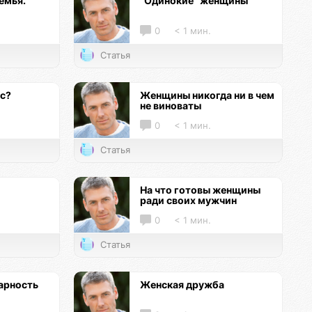
емья.
"Одинокие" женщины
0
< 1 мин.
Статья
кс?
Женщины никогда ни в чем
не виноваты
0
< 1 мин.
Статья
На что готовы женщины
ради своих мужчин
0
< 1 мин.
Статья
арность
Женская дружба