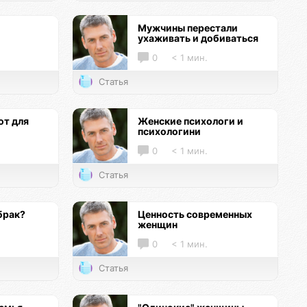
Мужчины перестали
ухаживать и добиваться
0
< 1 мин.
Статья
т для
Женские психологи и
психологини
0
< 1 мин.
Статья
брак?
Ценность современных
женщин
0
< 1 мин.
Статья