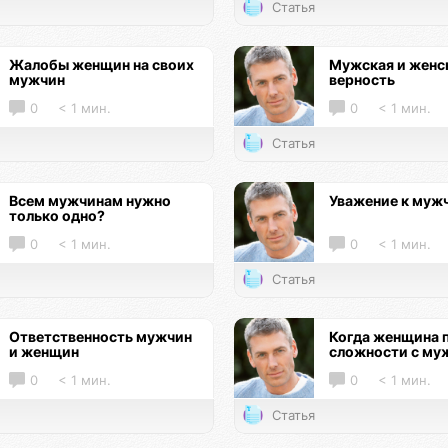
Статья
Жалобы женщин на своих
Мужская и женс
мужчин
верность
0
< 1 мин.
0
< 1 мин.
Статья
Всем мужчинам нужно
Уважение к муж
только одно?
0
< 1 мин.
0
< 1 мин.
Статья
Ответственность мужчин
Когда женщина 
и женщин
сложности с му
0
< 1 мин.
0
< 1 мин.
Статья