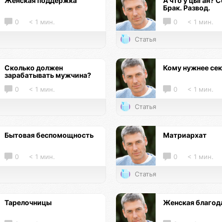
Женская поддержка
А что у цыган? С
Брак. Развод.
0
< 1 мин.
0
< 1 мин.
Статья
Сколько должен
Кому нужнее се
зарабатывать мужчина?
0
< 1 мин.
0
< 1 мин.
Статья
Бытовая беспомощность
Матриархат
0
< 1 мин.
0
< 1 мин.
Статья
Тарелочницы
Женская благод