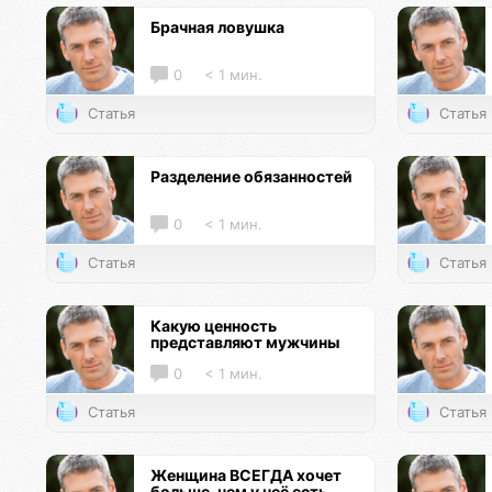
Брачная ловушка
0
< 1 мин.
Статья
Статья
Разделение обязанностей
0
< 1 мин.
Статья
Статья
Какую ценность
представляют мужчины
0
< 1 мин.
Статья
Статья
Женщина ВСЕГДА хочет
больше, чем у неё есть