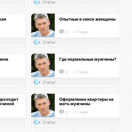
Статья
кая
Опытные в сексе женщины
0
< 1 мин.
Статья
чине
Где нормальные мужчины?
0
< 1 мин.
Статья
проходит
Оформление квартиры на
жчиной
мать мужчины
0
< 1 мин.
Статья