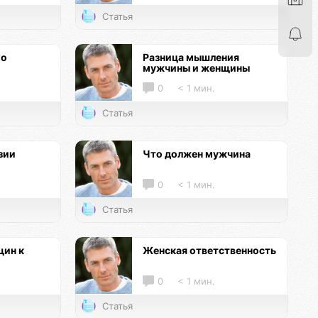
Статья
го
Разница мышления
мужчины и женщины
0
< 1 мин.
Статья
зии
Что должен мужчина
0
< 1 мин.
Статья
ин к
Женская ответственность
0
< 1 мин.
Статья