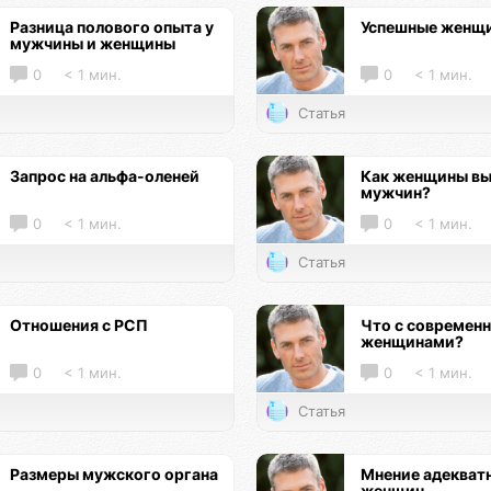
Разница полового опыта у
Успешные женщ
мужчины и женщины
0
< 1 мин.
0
< 1 мин.
Статья
Запрос на альфа-оленей
Как женщины в
мужчин?
0
< 1 мин.
0
< 1 мин.
Статья
Отношения с РСП
Что с современ
женщинами?
0
< 1 мин.
0
< 1 мин.
Статья
Размеры мужского органа
Мнение адекват
женщин