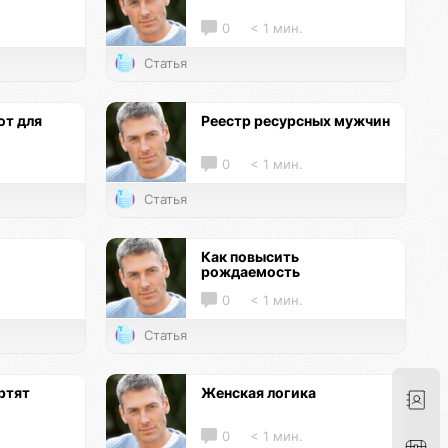
0
< 1 мин.
Статья
т для
Реестр ресурсных мужчин
0
< 1 мин.
Статья
Как повысить
рождаемость
0
< 1 мин.
Статья
ртят
Женская логика
0
< 1 мин.