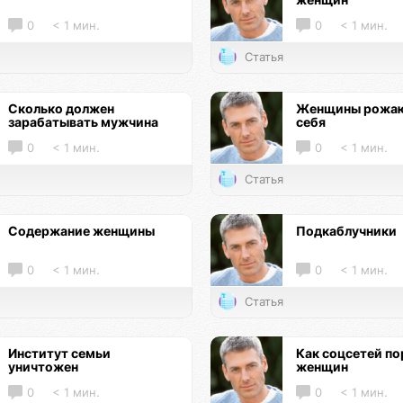
0
< 1 мин.
0
< 1 мин.
Статья
Сколько должен
Женщины рожаю
зарабатывать мужчина
себя
0
< 1 мин.
0
< 1 мин.
Статья
Содержание женщины
Подкаблучники
0
< 1 мин.
0
< 1 мин.
Статья
Институт семьи
Как соцсетей по
уничтожен
женщин
0
< 1 мин.
0
< 1 мин.