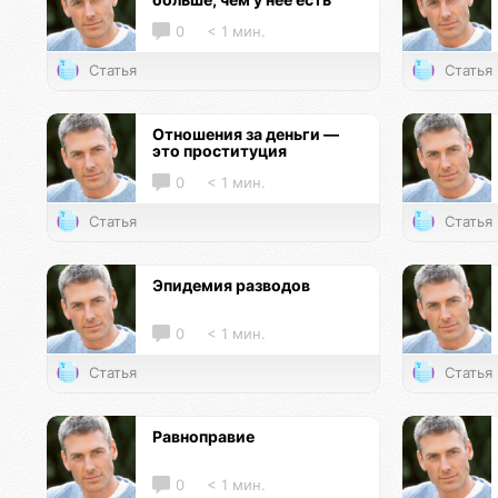
0
< 1 мин.
Статья
Статья
Отношения за деньги —
это проституция
0
< 1 мин.
Статья
Статья
Эпидемия разводов
0
< 1 мин.
Статья
Статья
Равноправие
0
< 1 мин.