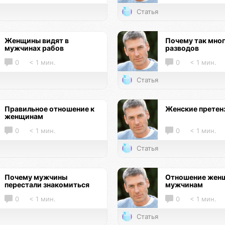
Статья
Женщины видят в
Почему так мно
мужчинах рабов
разводов
0
< 1 мин.
0
< 1 мин.
Статья
Правильное отношение к
Женские претен
женщинам
0
< 1 мин.
0
< 1 мин.
Статья
Почему мужчины
Отношение женщ
перестали знакомиться
мужчинам
0
< 1 мин.
0
< 1 мин.
Статья