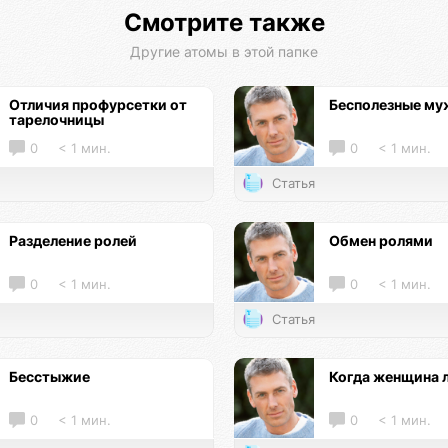
Смотрите также
Другие атомы в этой папке
Отличия профурсетки от
Бесполезные м
тарелочницы
0
< 1 мин.
0
< 1 мин.
Статья
Разделение ролей
Обмен ролями
0
< 1 мин.
0
< 1 мин.
Статья
Бесстыжие
Когда женщина 
0
< 1 мин.
0
< 1 мин.