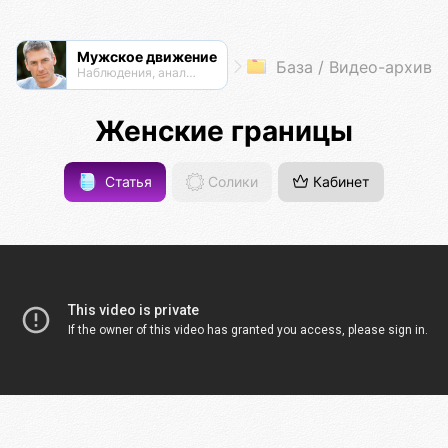
Мужское движение
База / Видео-архив
Наблюдения, анализ, обсуждения
Женские границы
Статья
Солики
Кабинет