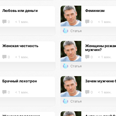
Любовь или деньги
Феминизм
0
< 1 мин.
0
< 1 мин.
Статья
Женская честность
Женщины рожаю
мужчин?
0
< 1 мин.
0
< 1 мин.
Статья
Брачный лохотрон
Зачем мужчине 
0
< 1 мин.
0
< 1 мин.
Статья