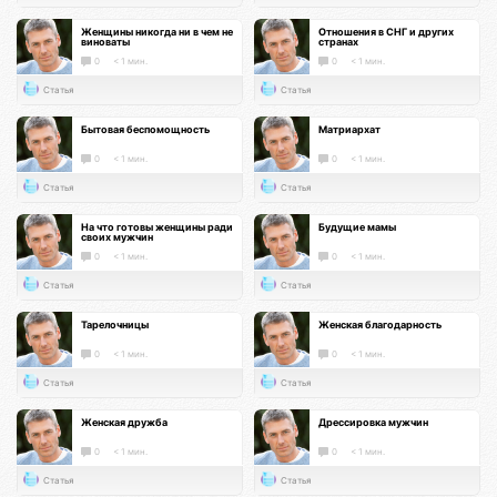
Женщины никогда ни в чем не
Отношения в СНГ и других
виноваты
странах
0
< 1 мин.
0
< 1 мин.
Статья
Статья
Бытовая беспомощность
Матриархат
0
< 1 мин.
0
< 1 мин.
Статья
Статья
На что готовы женщины ради
Будущие мамы
своих мужчин
0
< 1 мин.
0
< 1 мин.
Статья
Статья
Тарелочницы
Женская благодарность
0
< 1 мин.
0
< 1 мин.
Статья
Статья
Женская дружба
Дрессировка мужчин
0
< 1 мин.
0
< 1 мин.
Статья
Статья