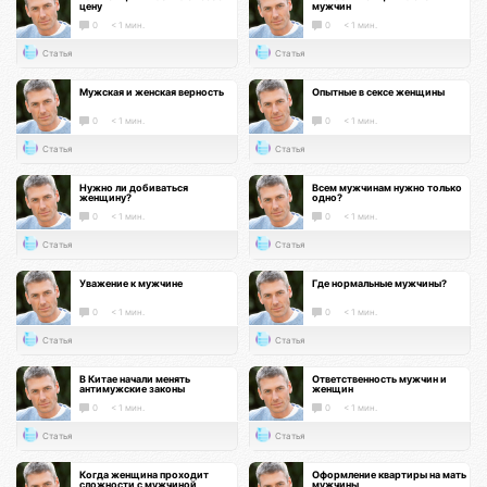
цену
мужчин
0
< 1 мин.
0
< 1 мин.
Статья
Статья
Мужская и женская верность
Опытные в сексе женщины
0
< 1 мин.
0
< 1 мин.
Статья
Статья
Нужно ли добиваться
Всем мужчинам нужно только
женщину?
одно?
0
< 1 мин.
0
< 1 мин.
Статья
Статья
Уважение к мужчине
Где нормальные мужчины?
0
< 1 мин.
0
< 1 мин.
Статья
Статья
В Китае начали менять
Ответственность мужчин и
антимужские законы
женщин
0
< 1 мин.
0
< 1 мин.
Статья
Статья
Когда женщина проходит
Оформление квартиры на мать
сложности с мужчиной
мужчины