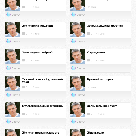
0
< 1 мин.
< 1 мин.
Статья
Статья
Женские манипуляции
Зачем женщины красятся
0
< 1 мин.
0
< 1 мин.
Статья
Статья
Зачем мужчине брак?
О традициях
0
< 1 мин.
0
< 1 мин.
Статья
Статья
Тяжелый женский домашний
Брачный лохотрон
труд
0
< 1 мин.
< 1 мин.
Статья
Статья
Ответственность за женщину
Хранительницы очага
0
< 1 мин.
0
< 1 мин.
Статья
Статья
Женская меркантильность
Жизнь соло