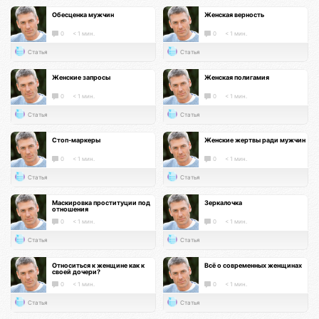
Обесценка мужчин
Женская верность
0
< 1 мин.
0
< 1 мин.
Статья
Статья
Женские запросы
Женская полигамия
0
< 1 мин.
0
< 1 мин.
Статья
Статья
Стоп-маркеры
Женские жертвы ради мужчин
0
< 1 мин.
0
< 1 мин.
Статья
Статья
Маскировка проституции под
Зеркалочка
отношения
0
< 1 мин.
0
< 1 мин.
Статья
Статья
Относиться к женщине как к
Всё о современных женщинах
своей дочери?
0
< 1 мин.
0
< 1 мин.
Статья
Статья