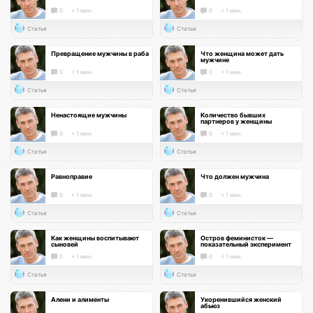
0
< 1 мин.
0
< 1 мин.
Статья
Статья
Превращение мужчины в раба
Что женщина может дать
мужчине
0
< 1 мин.
0
< 1 мин.
Статья
Статья
Ненастоящие мужчины
Количество бывших
партнеров у женщины
0
< 1 мин.
0
< 1 мин.
Статья
Статья
Равноправие
Что должен мужчина
0
< 1 мин.
0
< 1 мин.
Статья
Статья
Как женщины воспитывают
Остров феминисток —
сыновей
показательный эксперимент
0
< 1 мин.
0
< 1 мин.
Статья
Статья
Алени и алименты
Укоренившийся женский
абьюз