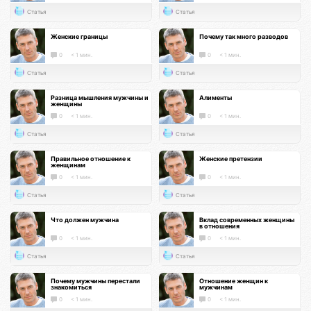
Статья
Статья
Женские границы
Почему так много разводов
0
< 1 мин.
0
< 1 мин.
Статья
Статья
Разница мышления мужчины и
Алименты
женщины
0
< 1 мин.
0
< 1 мин.
Статья
Статья
Правильное отношение к
Женские претензии
женщинам
0
< 1 мин.
0
< 1 мин.
Статья
Статья
Что должен мужчина
Вклад современных женщины
в отношения
0
< 1 мин.
0
< 1 мин.
Статья
Статья
Почему мужчины перестали
Отношение женщин к
знакомиться
мужчинам
0
< 1 мин.
0
< 1 мин.