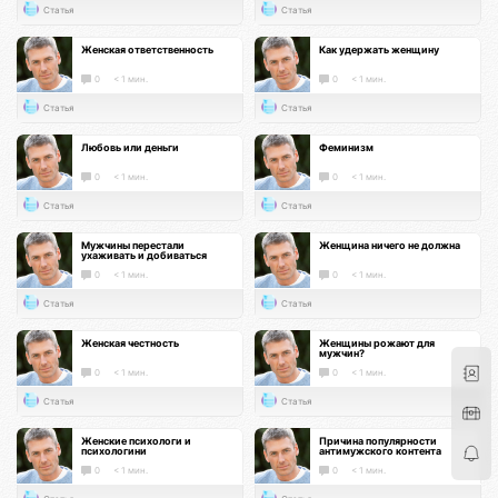
Статья
Статья
Женская ответственность
Как удержать женщину
0
< 1 мин.
0
< 1 мин.
Статья
Статья
Любовь или деньги
Феминизм
0
< 1 мин.
0
< 1 мин.
Статья
Статья
Мужчины перестали
Женщина ничего не должна
ухаживать и добиваться
0
< 1 мин.
0
< 1 мин.
Статья
Статья
Женская честность
Женщины рожают для
мужчин?
0
< 1 мин.
0
< 1 мин.
Статья
Статья
Женские психологи и
Причина популярности
психологини
антимужского контента
0
< 1 мин.
0
< 1 мин.