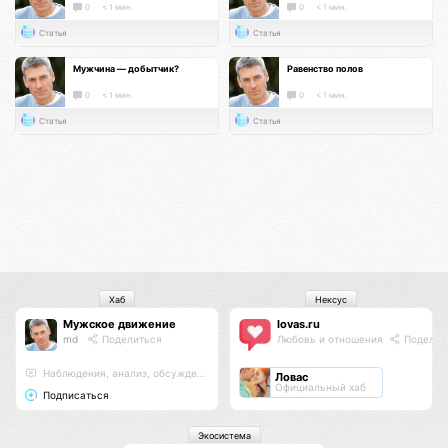
0
< 1 мин.
0
< 1 мин.
Статья
Статья
Мужчина — добытчик?
Равенство полов
0
< 1 мин.
0
< 1 мин.
Статья
Статья
Хаб
Нексус
Мужское движение
lovas.ru
md
Поделиться
Любовь и отношения
Поделит
Наблюдения, анализ, обсуждения
Ловас
Официальный хаб
Подписаться
Экосистема