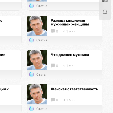
Статья
го
Разница мышления
мужчины и женщины
0
< 1 мин.
Статья
зии
Что должен мужчина
0
< 1 мин.
Статья
ин к
Женская ответственность
0
< 1 мин.
Статья