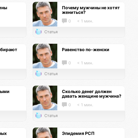
ины
Почему мужчины не хотят
жениться?
0
< 1 мин.
Статья
ыбирают
Равенство по-женски
0
< 1 мин.
Статья
ными
Сколько денег должен
давать женщине мужчина?
0
< 1 мин.
Статья
ных
Эпидемия РСП