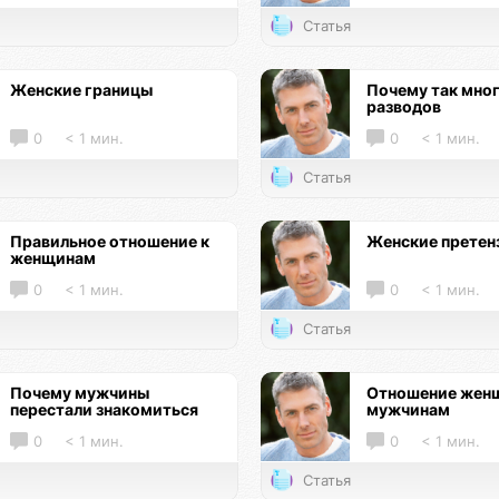
Статья
Женские границы
Почему так мно
разводов
0
< 1 мин.
0
< 1 мин.
Статья
Правильное отношение к
Женские претен
женщинам
0
< 1 мин.
0
< 1 мин.
Статья
Почему мужчины
Отношение женщ
перестали знакомиться
мужчинам
0
< 1 мин.
0
< 1 мин.
Статья