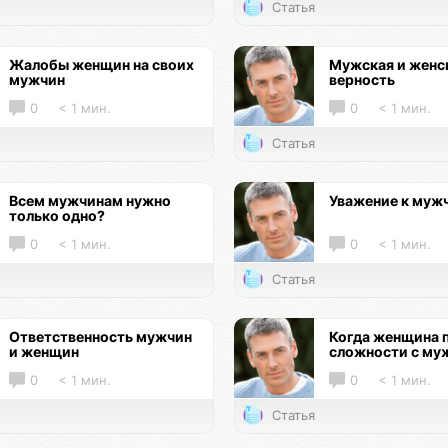
Статья
Жалобы женщин на своих
Мужская и женс
мужчин
верность
0
< 1 мин.
0
< 1 мин.
Статья
Всем мужчинам нужно
Уважение к муж
только одно?
0
< 1 мин.
0
< 1 мин.
Статья
Ответственность мужчин
Когда женщина 
и женщин
сложности с му
0
< 1 мин.
0
< 1 мин.
Статья