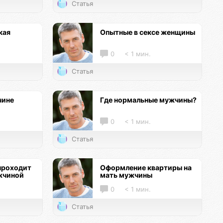
Статья
кая
Опытные в сексе женщины
0
< 1 мин.
Статья
чине
Где нормальные мужчины?
0
< 1 мин.
Статья
проходит
Оформление квартиры на
жчиной
мать мужчины
0
< 1 мин.
Статья