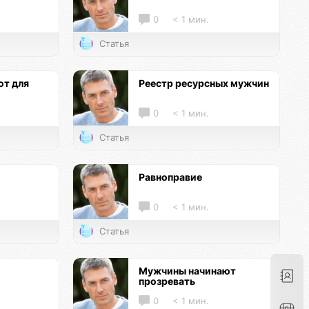
0
< 1 мин.
Статья
т для
Реестр ресурсных мужчин
0
< 1 мин.
Статья
Равноправие
0
< 1 мин.
Статья
Мужчины начинают
прозревать
0
< 1 мин.