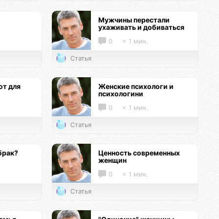
Мужчины перестали
ухаживать и добиваться
0
< 1 мин.
Статья
т для
Женские психологи и
психологини
0
< 1 мин.
Статья
брак?
Ценность современных
женщин
0
< 1 мин.
Статья