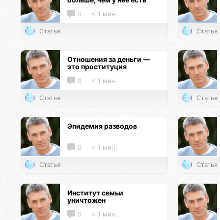
0
< 1 мин.
Статья
Статья
Отношения за деньги —
это проституция
0
< 1 мин.
Статья
Статья
Эпидемия разводов
0
< 1 мин.
Статья
Статья
Институт семьи
уничтожен
0
< 1 мин.