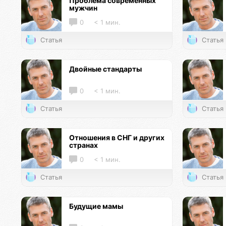
Проблема современных
мужчин
0
< 1 мин.
Статья
Статья
Двойные стандарты
0
< 1 мин.
Статья
Статья
Отношения в СНГ и других
странах
0
< 1 мин.
Статья
Статья
Будущие мамы