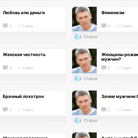
Любовь или деньги
Феминизм
0
< 1 мин.
0
< 1 мин.
Статья
Женская честность
Женщины рожаю
мужчин?
0
< 1 мин.
0
< 1 мин.
Статья
Брачный лохотрон
Зачем мужчине 
0
< 1 мин.
0
< 1 мин.
Статья