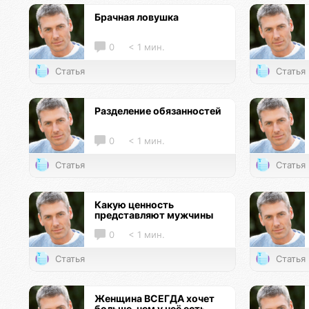
Брачная ловушка
0
< 1 мин.
Статья
Статья
Разделение обязанностей
0
< 1 мин.
Статья
Статья
Какую ценность
представляют мужчины
0
< 1 мин.
Статья
Статья
Женщина ВСЕГДА хочет
больше, чем у неё есть