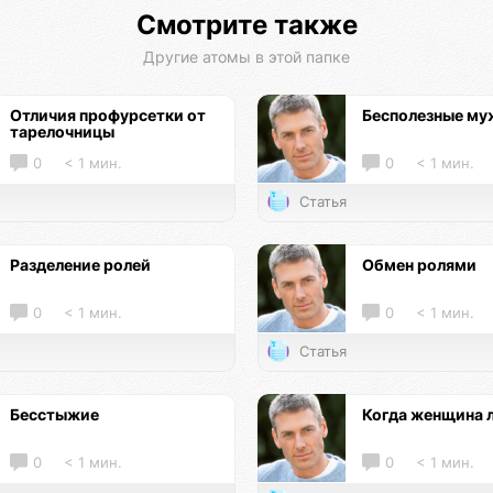
Смотрите также
Другие атомы в этой папке
Отличия профурсетки от
Бесполезные м
тарелочницы
0
< 1 мин.
0
< 1 мин.
Статья
Разделение ролей
Обмен ролями
0
< 1 мин.
0
< 1 мин.
Статья
Бесстыжие
Когда женщина 
0
< 1 мин.
0
< 1 мин.