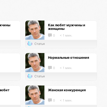
ужчины
Как любят мужчины и
женщины
0
< 1 мин.
Статья
Нормальные отношения
0
< 1 мин.
Статья
любит
Женская конкуренция
0
< 1 мин.