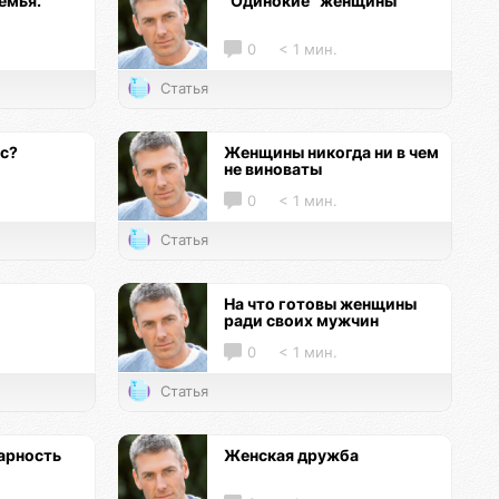
емья.
"Одинокие" женщины
0
< 1 мин.
Статья
кс?
Женщины никогда ни в чем
не виноваты
0
< 1 мин.
Статья
На что готовы женщины
ради своих мужчин
0
< 1 мин.
Статья
арность
Женская дружба