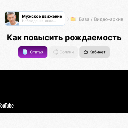
Мужское движение
База / Видео-архив
Наблюдения, анализ, обсуждения
Как повысить рождаемость
Статья
Солики
Кабинет