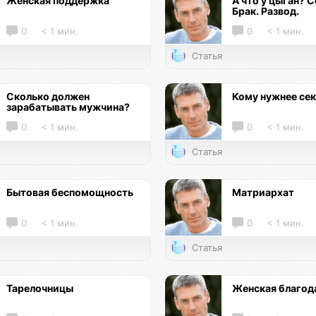
Женская поддержка
А что у цыган? С
Брак. Развод.
0
< 1 мин.
0
< 1 мин.
Статья
Сколько должен
Кому нужнее се
зарабатывать мужчина?
0
< 1 мин.
0
< 1 мин.
Статья
Бытовая беспомощность
Матриархат
0
< 1 мин.
0
< 1 мин.
Статья
Тарелочницы
Женская благод