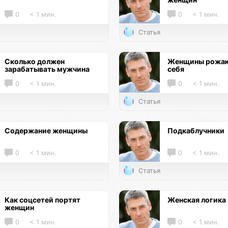
0
< 1 мин.
0
< 1 мин.
Статья
Сколько должен
Женщины рожаю
зарабатывать мужчина
себя
0
< 1 мин.
0
< 1 мин.
Статья
Содержание женщины
Подкаблучники
0
< 1 мин.
0
< 1 мин.
Статья
Как соцсетей портят
Женская логика
женщин
0
< 1 мин.
0
< 1 мин.