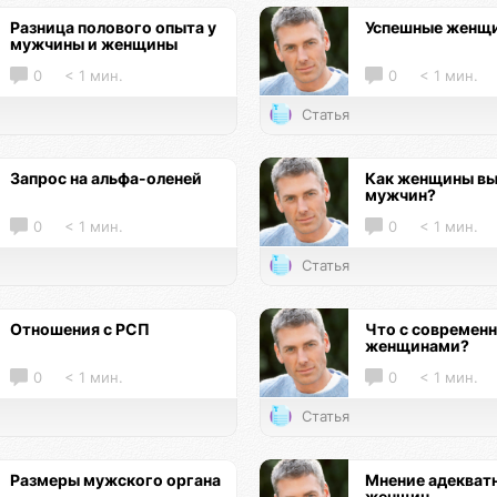
Разница полового опыта у
Успешные женщ
мужчины и женщины
0
< 1 мин.
0
< 1 мин.
Статья
Запрос на альфа-оленей
Как женщины в
мужчин?
0
< 1 мин.
0
< 1 мин.
Статья
Отношения с РСП
Что с современ
женщинами?
0
< 1 мин.
0
< 1 мин.
Статья
Размеры мужского органа
Мнение адекват
женщин