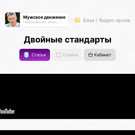
Мужское движение
База / Видео-архив
Наблюдения, анализ, обсуждения
Двойные стандарты
Статья
Солики
Кабинет