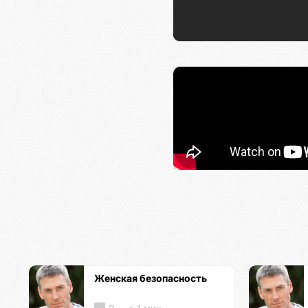
Женская безопасность