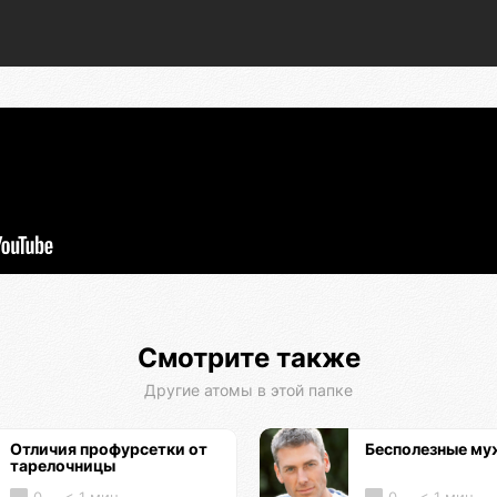
Смотрите также
Другие атомы в этой папке
Отличия профурсетки от
Бесполезные м
тарелочницы