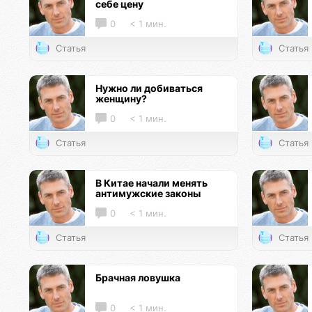
себе цену
0
< 1 мин.
Статья
Статья
Нужно ли добиваться
женщину?
0
< 1 мин.
Статья
Статья
В Китае начали менять
антимужские законы
0
< 1 мин.
Статья
Статья
Брачная ловушка
0
< 1 мин.