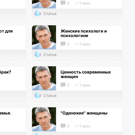
0
< 1 мин.
Статья
т для
Женские психологи и
психологини
0
< 1 мин.
Статья
брак?
Ценность современных
женщин
0
< 1 мин.
Статья
емья.
"Одинокие" женщины
0
< 1 мин.