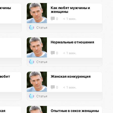
ужчины
Как любят мужчины и
женщины
0
< 1 мин.
Статья
Нормальные отношения
0
< 1 мин.
Статья
любит
Женская конкуренция
0
< 1 мин.
Статья
кая
Опытные в сексе женщины