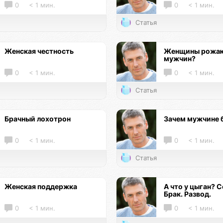
0
< 1 мин.
0
< 1 мин.
Статья
Женская честность
Женщины рожаю
мужчин?
0
< 1 мин.
0
< 1 мин.
Статья
Брачный лохотрон
Зачем мужчине 
0
< 1 мин.
0
< 1 мин.
Статья
Женская поддержка
А что у цыган? С
Брак. Развод.
0
< 1 мин.
0
< 1 мин.