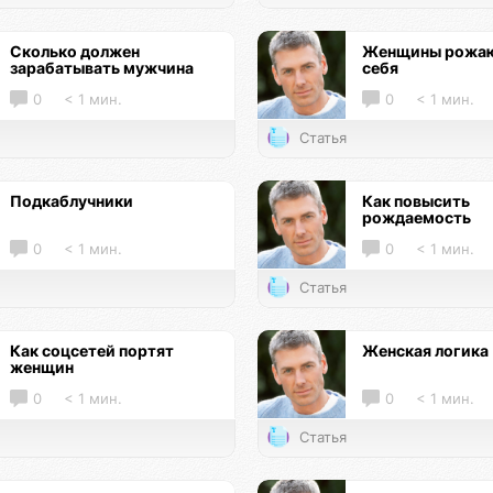
Сколько должен
Женщины рожаю
зарабатывать мужчина
себя
0
< 1 мин.
0
< 1 мин.
Статья
Подкаблучники
Как повысить
рождаемость
0
< 1 мин.
0
< 1 мин.
Статья
Как соцсетей портят
Женская логика
женщин
0
< 1 мин.
0
< 1 мин.
Статья