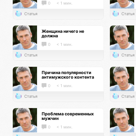
0
< 1 мин.
Статья
Статья
Женщина ничего не
должна
0
< 1 мин.
Статья
Статья
Причина популярности
антимужского контента
0
< 1 мин.
Статья
Статья
Проблема современных
мужчин
0
< 1 мин.