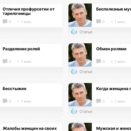
Отличия профурсетки от
Бесполезные м
тарелочницы
0
< 1 мин.
0
< 1 мин.
Статья
Разделение ролей
Обмен ролями
0
< 1 мин.
0
< 1 мин.
Статья
Бесстыжие
Когда женщина 
0
< 1 мин.
0
< 1 мин.
Статья
Жалобы женщин на своих
Мужская и женс