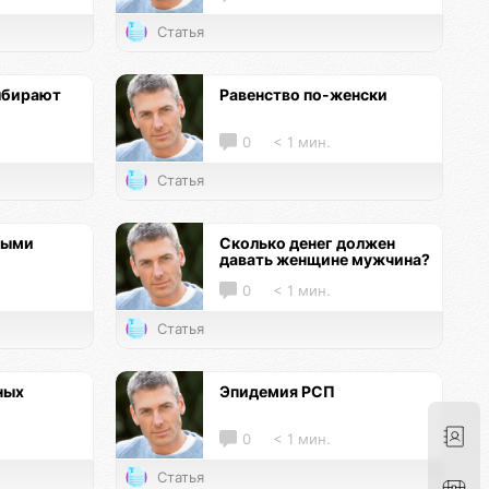
Статья
ыбирают
Равенство по-женски
0
< 1 мин.
Статья
ными
Сколько денег должен
давать женщине мужчина?
0
< 1 мин.
Статья
ных
Эпидемия РСП
0
< 1 мин.
Статья