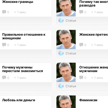
Женские границы
Почему так мно
разводов
0
< 1 мин.
0
< 1 мин.
Статья
Правильное отношение к
Женские претен
женщинам
0
< 1 мин.
0
< 1 мин.
Статья
Почему мужчины
Отношение женщ
перестали знакомиться
мужчинам
0
< 1 мин.
0
< 1 мин.
Статья
Любовь или деньги
Феминизм