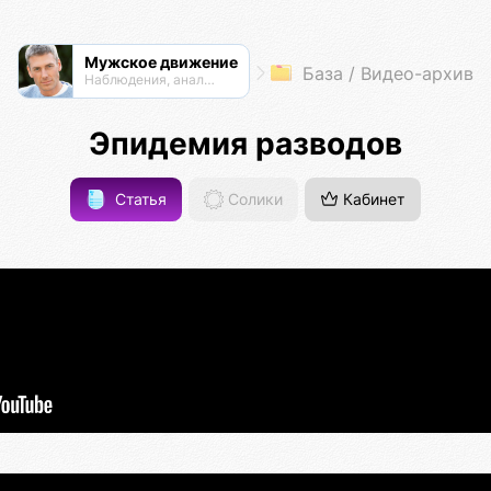
Мужское движение
База / Видео-архив
Наблюдения, анализ, обсуждения
Эпидемия разводов
Статья
Солики
Кабинет