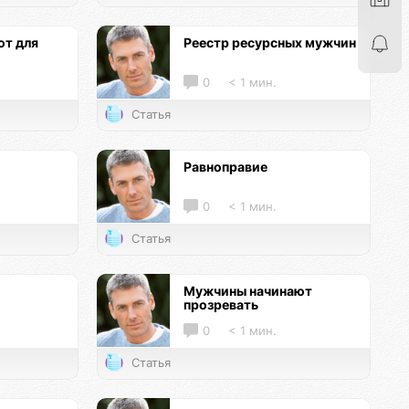
т для
Реестр ресурсных мужчин
0
< 1 мин.
Статья
Равноправие
0
< 1 мин.
Статья
Мужчины начинают
прозревать
0
< 1 мин.
Статья