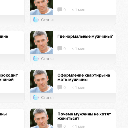
0
< 1 мин.
Статья
чине
Где нормальные мужчины?
0
< 1 мин.
Статья
проходит
Оформление квартиры на
жчиной
мать мужчины
0
< 1 мин.
Статья
ины
Почему мужчины не хотят
жениться?
0
< 1 мин.