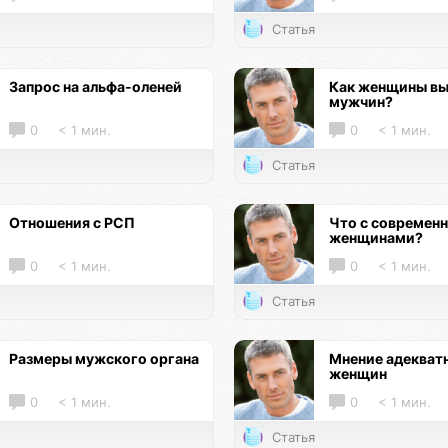
Статья
Запрос на альфа-оленей
Как женщины в
мужчин?
0
< 1 мин.
0
< 1 мин.
Статья
Отношения с РСП
Что с современ
женщинами?
0
< 1 мин.
0
< 1 мин.
Статья
Размеры мужского органа
Мнение адекват
женщин
0
< 1 мин.
0
< 1 мин.
Статья