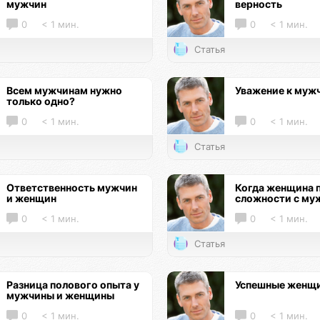
мужчин
верность
0
< 1 мин.
0
< 1 мин.
Статья
Всем мужчинам нужно
Уважение к муж
только одно?
0
< 1 мин.
0
< 1 мин.
Статья
Ответственность мужчин
Когда женщина 
и женщин
сложности с му
0
< 1 мин.
0
< 1 мин.
Статья
Разница полового опыта у
Успешные женщ
мужчины и женщины
0
< 1 мин.
0
< 1 мин.