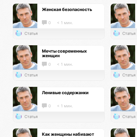
Женская безопасность
0
< 1 мин.
Статья
Статья
Мечты современных
женщин
0
< 1 мин.
Статья
Статья
Ленивые содержанки
0
< 1 мин.
Статья
Статья
Как женщины набивают