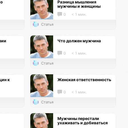
го
Разница мышления
мужчины и женщины
0
< 1 мин.
Статья
зии
Что должен мужчина
0
< 1 мин.
Статья
ин к
Женская ответственность
0
< 1 мин.
Статья
Мужчины перестали
ухаживать и добиваться